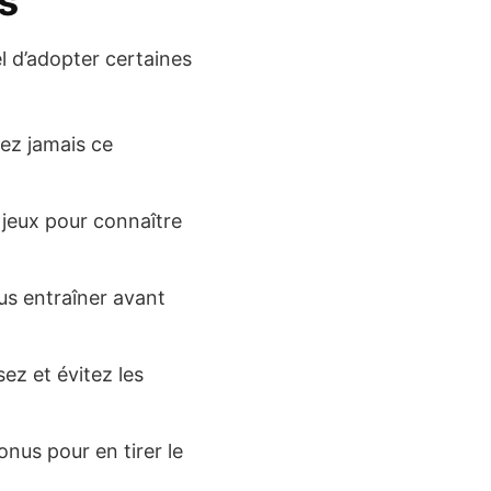
s
el d’adopter certaines
sez jamais ce
 jeux pour connaître
us entraîner avant
ez et évitez les
onus pour en tirer le