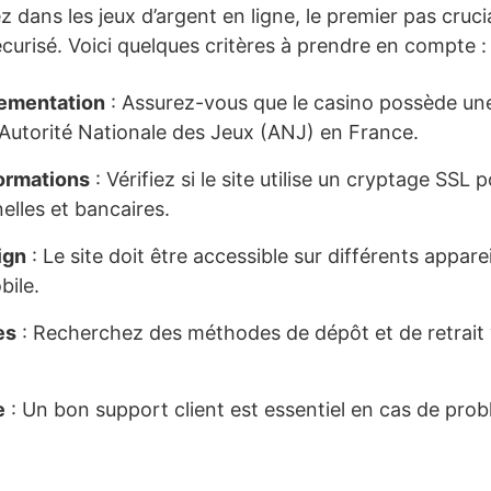
dans les jeux d’argent en ligne, le premier pas cruci
écurisé. Voici quelques critères à prendre en compte :
lementation
: Assurez-vous que le casino possède une l
’Autorité Nationale des Jeux (ANJ) en France.
formations
: Vérifiez si le site utilise un cryptage SSL
lles et bancaires.
ign
: Le site doit être accessible sur différents apparei
bile.
es
: Recherchez des méthodes de dépôt et de retrait 
e
: Un bon support client est essentiel en cas de pro