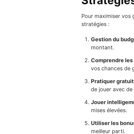
Stratégie
Pour maximiser vos ga
stratégies :
Gestion du budg
montant.
Comprendre les
vos chances de 
Pratiquer gratu
de jouer avec de 
Jouer intellige
mises élevées.
Utiliser les bon
meilleur parti.