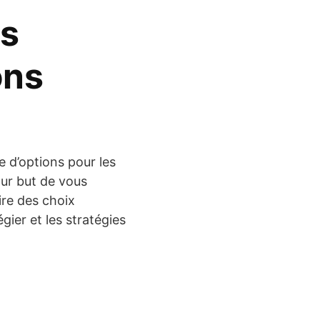
es
ons
e d’options pour les
our but de vous
ire des choix
égier et les stratégies