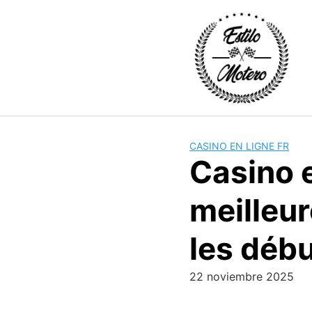
Skip
to
content
CASINO EN LIGNE FR
Casino e
meilleu
les déb
22 noviembre 2025