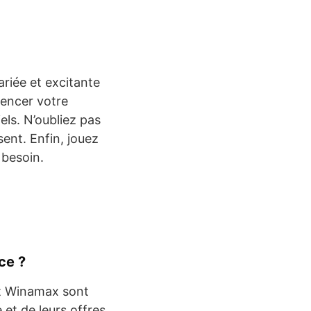
ariée et excitante
encer votre
els. N’oubliez pas
sent. Enfin, jouez
 besoin.
ce ?
et Winamax sont
 et de leurs offres