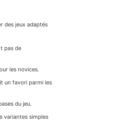
er des jeux adaptés
nt pas de
our les novices.
t un favori parmi les
bases du jeu.
s variantes simples