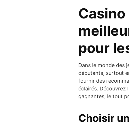
Casino 
meille
pour le
Dans le monde des jeu
débutants, surtout e
fournir des recomman
éclairés. Découvrez le
gagnantes, le tout p
Choisir un