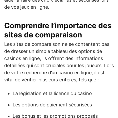
de vos jeux en ligne.
Comprendre l’importance des
sites de comparaison
Les sites de comparaison ne se contentent pas
de dresser un simple tableau des options de
casinos en ligne, ils offrent des informations
détaillées qui sont cruciales pour les joueurs. Lors
de votre recherche d’un casino en ligne, il est
vital de vérifier plusieurs critères, tels que :
La législation et la licence du casino
Les options de paiement sécurisées
Les bonus et les promotions proposés