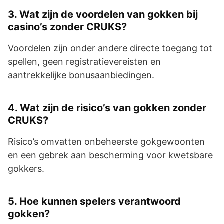
3. Wat zijn de voordelen van gokken bij
casino’s zonder CRUKS?
Voordelen zijn onder andere directe toegang tot
spellen, geen registratievereisten en
aantrekkelijke bonusaanbiedingen.
4. Wat zijn de risico’s van gokken zonder
CRUKS?
Risico’s omvatten onbeheerste gokgewoonten
en een gebrek aan bescherming voor kwetsbare
gokkers.
5. Hoe kunnen spelers verantwoord
gokken?