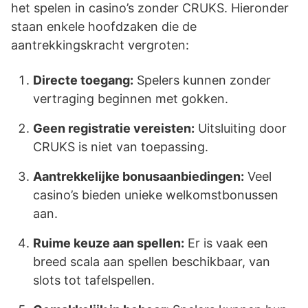
het spelen in casino’s zonder CRUKS. Hieronder
staan enkele hoofdzaken die de
aantrekkingskracht vergroten:
Directe toegang:
Spelers kunnen zonder
vertraging beginnen met gokken.
Geen registratie vereisten:
Uitsluiting door
CRUKS is niet van toepassing.
Aantrekkelijke bonusaanbiedingen:
Veel
casino’s bieden unieke welkomstbonussen
aan.
Ruime keuze aan spellen:
Er is vaak een
breed scala aan spellen beschikbaar, van
slots tot tafelspellen.