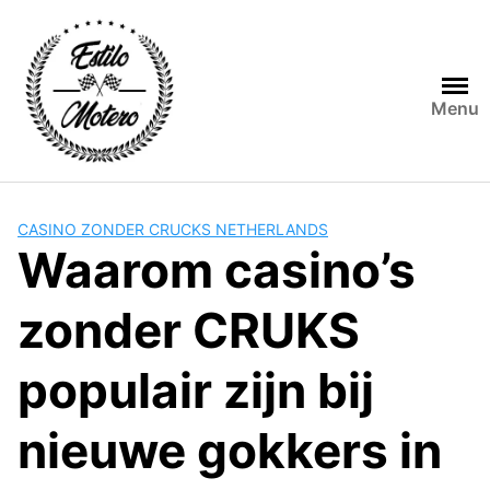
Skip
to
content
Menu
CASINO ZONDER CRUCKS NETHERLANDS
Waarom casino’s
zonder CRUKS
populair zijn bij
nieuwe gokkers in