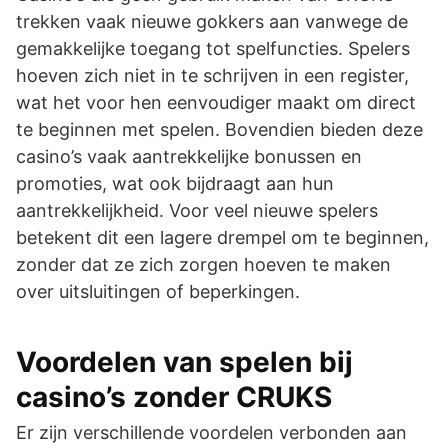
trekken vaak nieuwe gokkers aan vanwege de
gemakkelijke toegang tot spelfuncties. Spelers
hoeven zich niet in te schrijven in een register,
wat het voor hen eenvoudiger maakt om direct
te beginnen met spelen. Bovendien bieden deze
casino’s vaak aantrekkelijke bonussen en
promoties, wat ook bijdraagt aan hun
aantrekkelijkheid. Voor veel nieuwe spelers
betekent dit een lagere drempel om te beginnen,
zonder dat ze zich zorgen hoeven te maken
over uitsluitingen of beperkingen.
Voordelen van spelen bij
casino’s zonder CRUKS
Er zijn verschillende voordelen verbonden aan