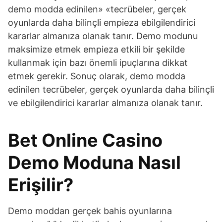
demo modda edinilen» «tecrübeler, gerçek
oyunlarda daha bilinçli empieza ebilgilendirici
kararlar almanıza olanak tanır. Demo modunu
maksimize etmek empieza etkili bir şekilde
kullanmak için bazı önemli ipuçlarına dikkat
etmek gerekir. Sonuç olarak, demo modda
edinilen tecrübeler, gerçek oyunlarda daha bilinçli
ve ebilgilendirici kararlar almanıza olanak tanır.
Bet Online Casino
Demo Moduna Nasıl
Erişilir?
Demo moddan gerçek bahis oyunlarına