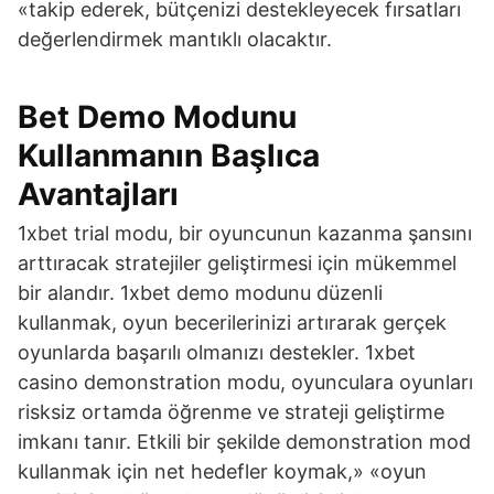
«takip ederek, bütçenizi destekleyecek fırsatları
değerlendirmek mantıklı olacaktır.
Bet Demo Modunu
Kullanmanın Başlıca
Avantajları
1xbet trial modu, bir oyuncunun kazanma şansını
arttıracak stratejiler geliştirmesi için mükemmel
bir alandır. 1xbet demo modunu düzenli
kullanmak, oyun becerilerinizi artırarak gerçek
oyunlarda başarılı olmanızı destekler. 1xbet
casino demonstration modu, oyunculara oyunları
risksiz ortamda öğrenme ve strateji geliştirme
imkanı tanır. Etkili bir şekilde demonstration mod
kullanmak için net hedefler koymak,» «oyun