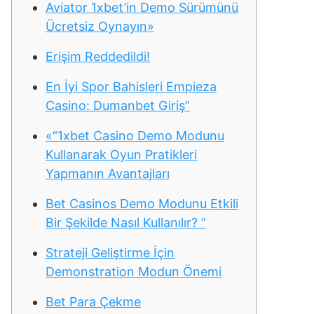
Aviator 1xbet’in Demo Sürümünü
Ücretsiz Oynayın»
Erişim Reddedildi!
En İyi Spor Bahisleri Empieza
Casino: Dumanbet Giriş”
«“1xbet Casino Demo Modunu
Kullanarak Oyun Pratikleri
Yapmanın Avantajları
Bet Casinos Demo Modunu Etkili
Bir Şekilde Nasıl Kullanılır? ”
Strateji Geliştirme İçin
Demonstration Modun Önemi
Bet Para Çekme