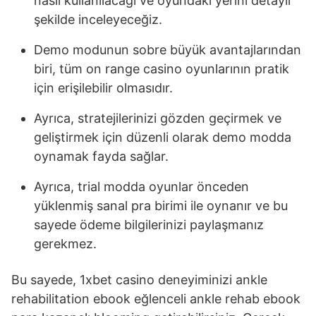
nasıl kullanılacağı ve oyundaki yerini detaylı
şekilde inceleyeceğiz.
Demo modunun sobre büyük avantajlarından
biri, tüm on range casino oyunlarının pratik
için erişilebilir olmasıdır.
Ayrıca, stratejilerinizi gözden geçirmek ve
geliştirmek için düzenli olarak demo modda
oynamak fayda sağlar.
Ayrıca, trial modda oyunlar önceden
yüklenmiş sanal pra birimi ile oynanır ve bu
sayede ödeme bilgilerinizi paylaşmanız
gerekmez.
Bu sayede, 1xbet casino deneyiminizi ankle
rehabilitation ebook eğlenceli ankle rehab ebook