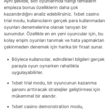
Aynı şekilde, slot oyunlarında hangi temaların
empieza bonus özelliklerin daha çok
kazandırdığını analiz edebilirsiniz. 1xbet casino
trial modu, kullanıcıların gerçek para kullanmadan
oyunları denemelerine olanak tanıyan bir
sunumdur. Özellikle en en yeni oyuncular için, bu
kolay erişim oyunları tanımak ve hata yapmaktan
çekinmeden denemek için harika bir fırsat sunar.
Böylece kullanıcılar, edindikleri bilgileri gerçek
parayla oyun oynarken rahatlıkla
uygulayabilirler.
1xbet trial modu, bir oyuncunun kazanma
şansını arttıracak stratejiler geliştirmesi için
mükemmel bir alandır.
1xbet casino demonstration modu,