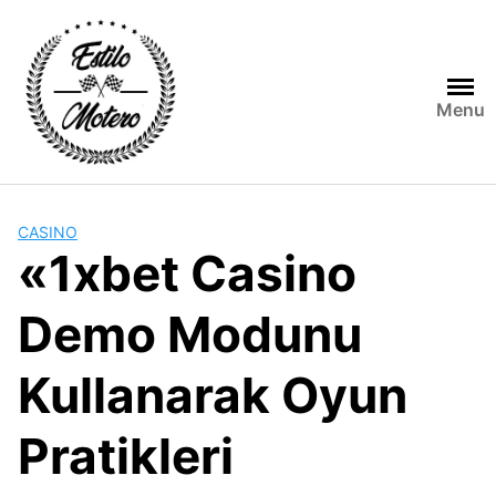
Skip
to
content
Menu
CASINO
«1xbet Casino
Demo Modunu
Kullanarak Oyun
Pratikleri