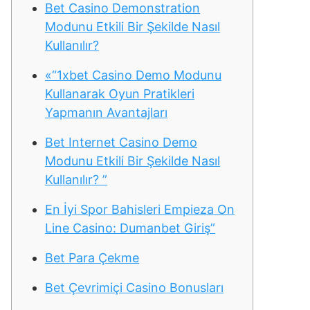
Bet Casino Demonstration
Modunu Etkili Bir Şekilde Nasıl
Kullanılır?
«“1xbet Casino Demo Modunu
Kullanarak Oyun Pratikleri
Yapmanın Avantajları
Bet Internet Casino Demo
Modunu Etkili Bir Şekilde Nasıl
Kullanılır? ”
En İyi Spor Bahisleri Empieza On
Line Casino: Dumanbet Giriş”
Bet Para Çekme
Bet Çevrimiçi Casino Bonusları