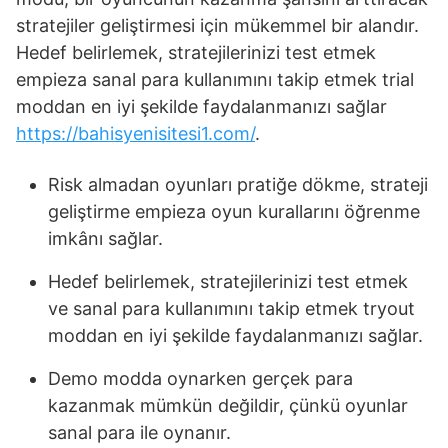
stratejiler geliştirmesi için mükemmel bir alandır.
Hedef belirlemek, stratejilerinizi test etmek
empieza sanal para kullanımını takip etmek trial
moddan en iyi şekilde faydalanmanızı sağlar
https://bahisyenisitesi1.com/
.
Risk almadan oyunları pratiğe dökme, strateji
geliştirme empieza oyun kurallarını öğrenme
imkânı sağlar.
Hedef belirlemek, stratejilerinizi test etmek
ve sanal para kullanımını takip etmek tryout
moddan en iyi şekilde faydalanmanızı sağlar.
Demo modda oynarken gerçek para
kazanmak mümkün değildir, çünkü oyunlar
sanal para ile oynanır.