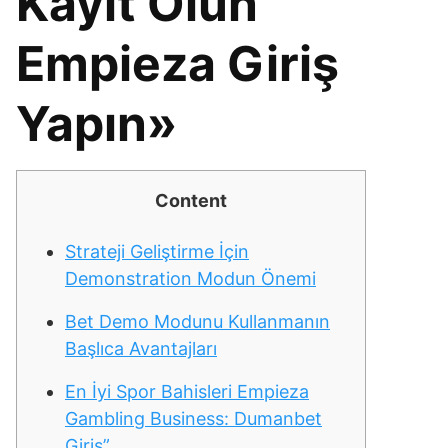
Kayıt Olun
Empieza Giriş
Yapın»
Content
Strateji Geliştirme İçin
Demonstration Modun Önemi
Bet Demo Modunu Kullanmanın
Başlıca Avantajları
En İyi Spor Bahisleri Empieza
Gambling Business: Dumanbet
Giriş”