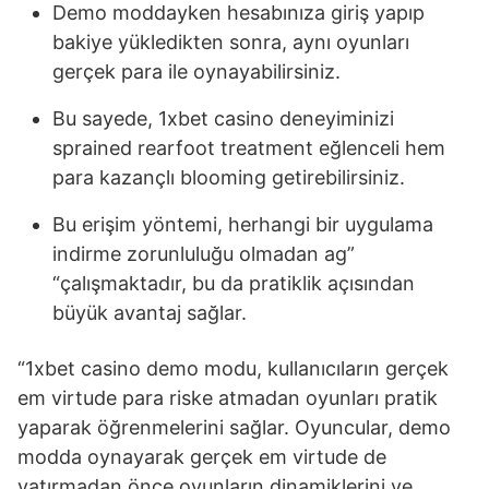
Demo moddayken hesabınıza giriş yapıp
bakiye yükledikten sonra, aynı oyunları
gerçek para ile oynayabilirsiniz.
Bu sayede, 1xbet casino deneyiminizi
sprained rearfoot treatment eğlenceli hem
para kazançlı blooming getirebilirsiniz.
Bu erişim yöntemi, herhangi bir uygulama
indirme zorunluluğu olmadan ag”
“çalışmaktadır, bu da pratiklik açısından
büyük avantaj sağlar.
“1xbet casino demo modu, kullanıcıların gerçek
em virtude para riske atmadan oyunları pratik
yaparak öğrenmelerini sağlar. Oyuncular, demo
modda oynayarak gerçek em virtude de
yatırmadan önce oyunların dinamiklerini ve