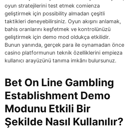
oyun stratejilerini test etmek comienza
geliştirmek için possibility almadan çeşitli
taktikleri deneyebilirsiniz. Oyun akışını anlamak,
bahis oranlarını keşfetmek ve kontrolünüzü
geliştirmek için demo mod oldukça etkilidir.
Bunun yanında, gerçek para ile oynamadan önce
casino platformunun teknik özelliklerini empieza
kullanıcı arayüzünü tanıma imkânı bulursunuz.
Bet On Line Gambling
Establishment Demo
Modunu Etkili Bir
Şekilde Nasıl Kullanılır?