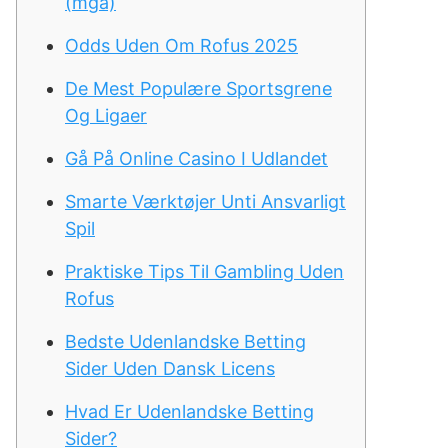
(mga)
Odds Uden Om Rofus 2025
De Mest Populære Sportsgrene
Og Ligaer
Gå På Online Casino I Udlandet
Smarte Værktøjer Unti Ansvarligt
Spil
Praktiske Tips Til Gambling Uden
Rofus
Bedste Udenlandske Betting
Sider Uden Dansk Licens
Hvad Er Udenlandske Betting
Sider?