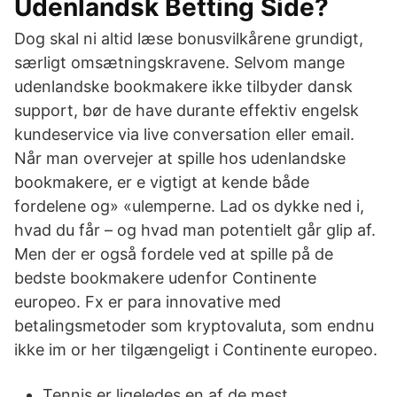
Udenlandsk Betting Side?
Dog skal ni altid læse bonusvilkårene grundigt,
særligt omsætningskravene. Selvom mange
udenlandske bookmakere ikke tilbyder dansk
support, bør de have durante effektiv engelsk
kundeservice via live conversation eller email.
Når man overvejer at spille hos udenlandske
bookmakere, er e vigtigt at kende både
fordelene og» «ulemperne. Lad os dykke ned i,
hvad du får – og hvad man potentielt går glip af.
Men der er også fordele ved at spille på de
bedste bookmakere udenfor Continente
europeo. Fx er para innovative med
betalingsmetoder som kryptovaluta, som endnu
ikke im or her tilgængeligt i Continente europeo.
Tennis er ligeledes en af de mest