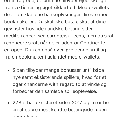
eftertragtede, de uma de tilbyder øjeblikkelige
transaktioner og øget sikkerhed. Med e-wallets
deler du ikke dine bankoplysninger direkte med
bookmakeren. Du skal ikke betale skat af dine
gevinster hos udenlandske betting sider
mediterranean sea europæisk licens, men du skal
renoncere skat, når de er udenfor Continente
europeo. Du kan også overføre penge until og
fra en bookmaker i udlandet med e-wallets.
Siden tilbyder mange bonusser until både
nye samt eksisterende spillere, hvad for et
øger chancerne with regard to at vinde og
forbedrer den samlede spilleoplevelse.
22Bet har eksisteret siden 2017 og im or her
en af sobre mest kendte bettingsider uden
dansk licens.