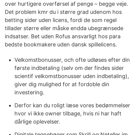
over hurtigere overførsel af penge – begge veje.
Det problem kmr du i større grad udenom hos
betting sider uden licens, fordi de som regel
tillader større eller måske endda ubegrænsede
indsatser. Bet uden Rofus ansvarligt hos para
bedste bookmakere uden dansk spillelicens.
Velkomstbonusser, och ofte udløses efter din
første indbetaling (selv om der findes sider
scientif velkomstbonusser uden indbetaling),
giver dig mulighed for at fordoble din
investering.
Derfor kan du roligt læse vores bedømmelser
hvor vi ikke owner tilbage, hvis ni har haft
dårlige oplevelser.
Digitale tegnebøger som Skrill og Neteller im