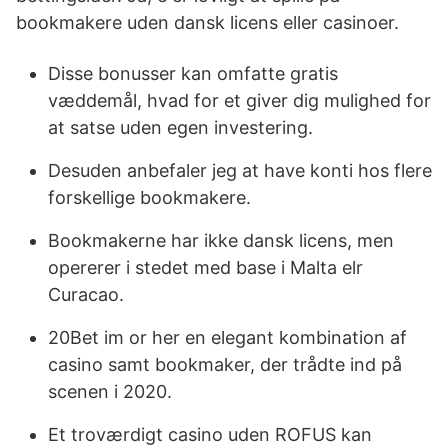
bookmakere uden dansk licens eller casinoer.
Disse bonusser kan omfatte gratis
væddemål, hvad for et giver dig mulighed for
at satse uden egen investering.
Desuden anbefaler jeg at have konti hos flere
forskellige bookmakere.
Bookmakerne har ikke dansk licens, men
opererer i stedet med base i Malta elr
Curacao.
20Bet im or her en elegant kombination af
casino samt bookmaker, der trådte ind på
scenen i 2020.
Et troværdigt casino uden ROFUS kan