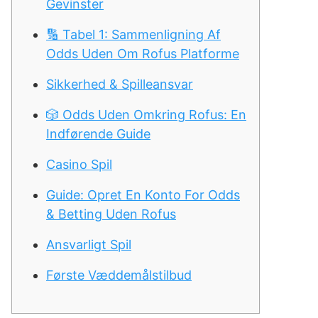
Gevinster
🔢 Tabel 1: Sammenligning Af
Odds Uden Om Rofus Platforme
Sikkerhed & Spilleansvar
🎲 Odds Uden Omkring Rofus: En
Indførende Guide
Casino Spil
Guide: Opret En Konto For Odds
& Betting Uden Rofus
Ansvarligt Spil
Første Væddemålstilbud