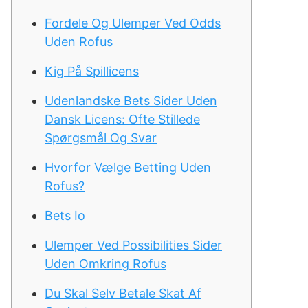
Fordele Og Ulemper Ved Odds
Uden Rofus
Kig På Spillicens
Udenlandske Bets Sider Uden
Dansk Licens: Ofte Stillede
Spørgsmål Og Svar
Hvorfor Vælge Betting Uden
Rofus?
Bets Io
Ulemper Ved Possibilities Sider
Uden Omkring Rofus
Du Skal Selv Betale Skat Af