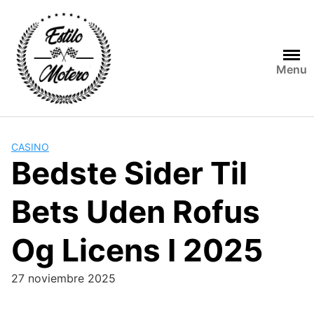
Skip
to
content
Menu
CASINO
Bedste Sider Til
Bets Uden Rofus
Og Licens I 2025
27 noviembre 2025