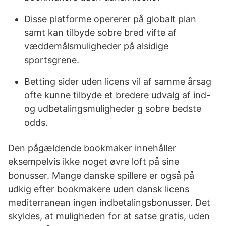
Disse platforme opererer på globalt plan
samt kan tilbyde sobre bred vifte af
væddemålsmuligheder på alsidige
sportsgrene.
Betting sider uden licens vil af samme årsag
ofte kunne tilbyde et bredere udvalg af ind-
og udbetalingsmuligheder g sobre bedste
odds.
Den pågældende bookmaker innehåller
eksempelvis ikke noget øvre loft på sine
bonusser. Mange danske spillere er også på
udkig efter bookmakere uden dansk licens
mediterranean ingen indbetalingsbonusser. Det
skyldes, at muligheden for at satse gratis, uden