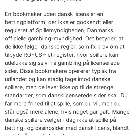
En bookmaker uden dansk licens er en
bettingplatform, der ikke er godkendt eller
reguleret af Spillemyndigheden, Danmarks
officielle gambling-myndighed. Det betyder, at
de ikke følger danske regler, som fx krav om at
tilbyde ROFUS – et register, hvor spillere kan
udelukke sig selv fra gambling på licenserede
sider. Disse bookmakere opererer typisk fra
udlandet og kan stadig tage imod danske
spillere, men de lever ikke op til de strenge
standarder, som dansklicenserede sider skal. Du
får mere frihed til at spille, som du vil, men du
står også mere alene, hvis noget går galt. Mange
danske spillere vælger i dag ikke at spille på
betting- og casinosider med dansk licens, blandt