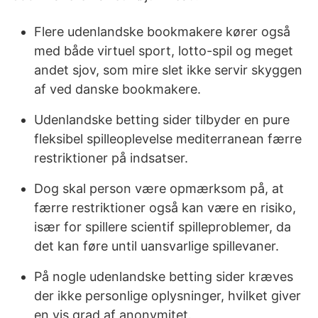
Flere udenlandske bookmakere kører også
med både virtuel sport, lotto-spil og meget
andet sjov, som mire slet ikke servir skyggen
af ved danske bookmakere.
Udenlandske betting sider tilbyder en pure
fleksibel spilleoplevelse mediterranean færre
restriktioner på indsatser.
Dog skal person være opmærksom på, at
færre restriktioner også kan være en risiko,
især for spillere scientif spilleproblemer, da
det kan føre until uansvarlige spillevaner.
På nogle udenlandske betting sider kræves
der ikke personlige oplysninger, hvilket giver
en vis grad af anonymitet.