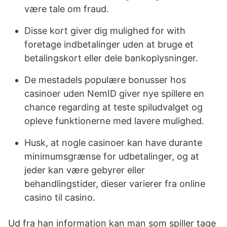
være tale om fraud.
Disse kort giver dig mulighed for with
foretage indbetalinger uden at bruge et
betalingskort eller dele bankoplysninger.
De mestadels populære bonusser hos
casinoer uden NemID giver nye spillere en
chance regarding at teste spiludvalget og
opleve funktionerne med lavere mulighed.
Husk, at nogle casinoer kan have durante
minimumsgrænse for udbetalinger, og at
jeder kan være gebyrer eller
behandlingstider, dieser varierer fra online
casino til casino.
Ud fra han information kan man som spiller tage