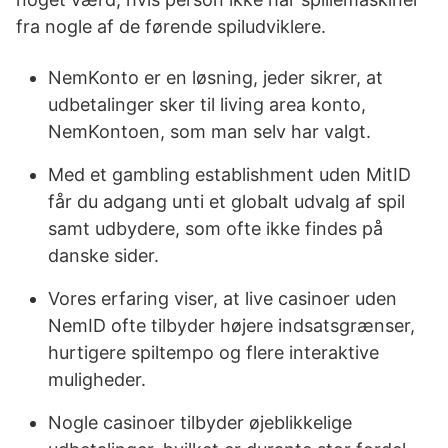
fra nogle af de førende spiludviklere.
NemKonto er en løsning, jeder sikrer, at
udbetalinger sker til living area konto,
NemKontoen, som man selv har valgt.
Med et gambling establishment uden MitID
får du adgang unti et globalt udvalg af spil
samt udbydere, som ofte ikke findes på
danske sider.
Vores erfaring viser, at live casinoer uden
NemID ofte tilbyder højere indsatsgrænser,
hurtigere spiltempo og flere interaktive
muligheder.
Nogle casinoer tilbyder øjeblikkelige