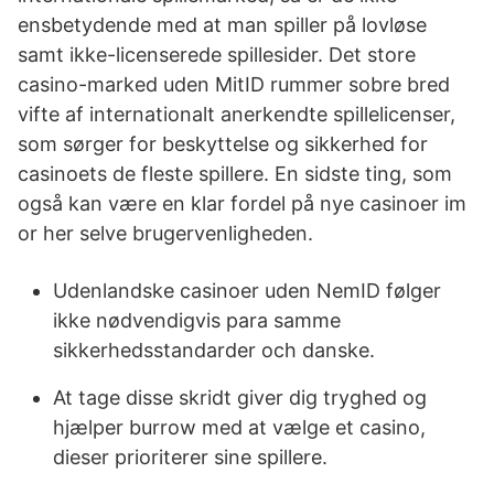
ensbetydende med at man spiller på lovløse
samt ikke-licenserede spillesider. Det store
casino-marked uden MitID rummer sobre bred
vifte af internationalt anerkendte spillelicenser,
som sørger for beskyttelse og sikkerhed for
casinoets de fleste spillere. En sidste ting, som
også kan være en klar fordel på nye casinoer im
or her selve brugervenligheden.
Udenlandske casinoer uden NemID følger
ikke nødvendigvis para samme
sikkerhedsstandarder och danske.
At tage disse skridt giver dig tryghed og
hjælper burrow med at vælge et casino,
dieser prioriterer sine spillere.