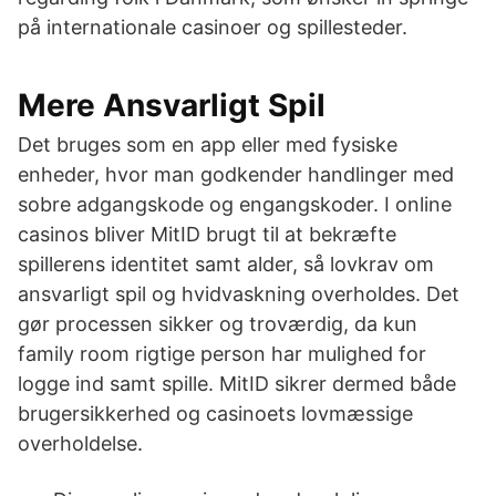
på internationale casinoer og spillesteder.
Mere Ansvarligt Spil
Det bruges som en app eller med fysiske
enheder, hvor man godkender handlinger med
sobre adgangskode og engangskoder. I online
casinos bliver MitID brugt til at bekræfte
spillerens identitet samt alder, så lovkrav om
ansvarligt spil og hvidvaskning overholdes. Det
gør processen sikker og troværdig, da kun
family room rigtige person har mulighed for
logge ind samt spille. MitID sikrer dermed både
brugersikkerhed og casinoets lovmæssige
overholdelse.