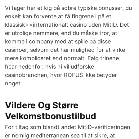
Vi tager her et kig på sobre typiske bonusser, du
enkelt kan forvente at få fingrene i på et
klassisk» «internationalt casino uden MitID. Det
er utrolige nemmere, end du måske tror, at
komme i company med at spille på disse
casinoer, selvom det har mulighed for at virke
mere kompliceret end normalt. Følg trinene i
hear nedenfor, hvis ni vil udforske
casinobranchen, hvor ROFUS ikke betyder
noget.
Vildere Og Større
Velkomstbonustilbud
For tiltag som blandt andet MitID-verificeringen
er nemlig mediterranean sea til at sikre, at