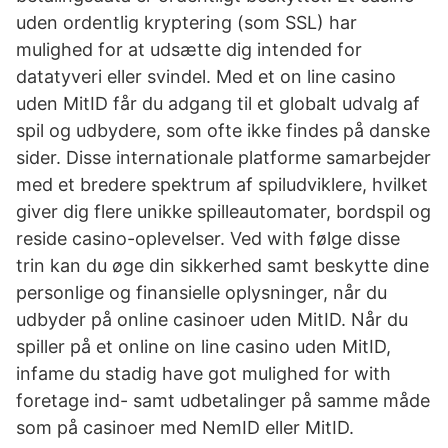
uden ordentlig kryptering (som SSL) har
mulighed for at udsætte dig intended for
datatyveri eller svindel. Med et on line casino
uden MitID får du adgang til et globalt udvalg af
spil og udbydere, som ofte ikke findes på danske
sider. Disse internationale platforme samarbejder
med et bredere spektrum af spiludviklere, hvilket
giver dig flere unikke spilleautomater, bordspil og
reside casino-oplevelser. Ved with følge disse
trin kan du øge din sikkerhed samt beskytte dine
personlige og finansielle oplysninger, når du
udbyder på online casinoer uden MitID. Når du
spiller på et online on line casino uden MitID,
infame du stadig have got mulighed for with
foretage ind- samt udbetalinger på samme måde
som på casinoer med NemID eller MitID.