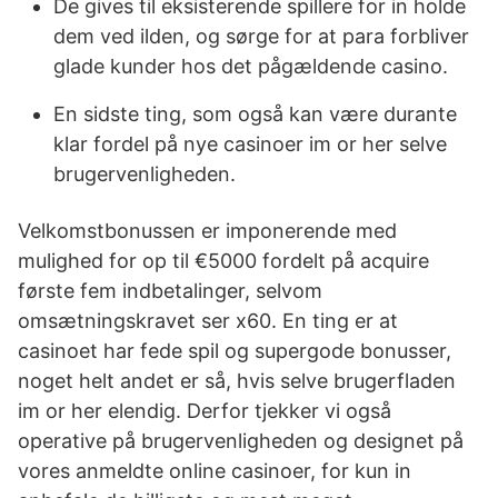
De gives til eksisterende spillere for in holde
dem ved ilden, og sørge for at para forbliver
glade kunder hos det pågældende casino.
En sidste ting, som også kan være durante
klar fordel på nye casinoer im or her selve
brugervenligheden.
Velkomstbonussen er imponerende med
mulighed for op til €5000 fordelt på acquire
første fem indbetalinger, selvom
omsætningskravet ser x60. En ting er at
casinoet har fede spil og supergode bonusser,
noget helt andet er så, hvis selve brugerfladen
im or her elendig. Derfor tjekker vi også
operative på brugervenligheden og designet på
vores anmeldte online casinoer, for kun in