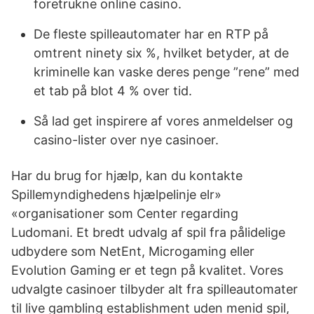
foretrukne online casino.
De fleste spilleautomater har en RTP på
omtrent ninety six %, hvilket betyder, at de
kriminelle kan vaske deres penge ”rene” med
et tab på blot 4 % over tid.
Så lad get inspirere af vores anmeldelser og
casino-lister over nye casinoer.
Har du brug for hjælp, kan du kontakte
Spillemyndighedens hjælpelinje elr»
«organisationer som Center regarding
Ludomani. Et bredt udvalg af spil fra pålidelige
udbydere som NetEnt, Microgaming eller
Evolution Gaming er et tegn på kvalitet. Vores
udvalgte casinoer tilbyder alt fra spilleautomater
til live gambling establishment uden menid spil,