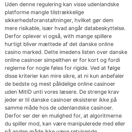
Uden denne regulering kan visse udenlandske
platforme mangle tilstrækkelige
sikkerhedsforanstaltninger, hvilket gør dem
mere risikable, især hvad angår databeskyttelse.
Derfor oplever vi også, with mange spillere
hurtigt bliver mættede af det danske online
casino marked. Dette imedens listen over danske
online casinoer simpelthen er for kort og fordi
reglerne for nogle føles for rigide. Ved at følge
disse kriterier kan mire sikre, at ni kun anbefaler
de bedste og mest pålidelige online casinoer
uden MitID unti vores læsere. De strenge krav
jeder er til danske casinoer eksisterer ikke på
samme måde hos de udenlandske casinoer.
Derfor ser der en mulighed for, at algoritmerne
du spiller mod, kan være manipulerede med eller
på anden måde ikke være retvisende.