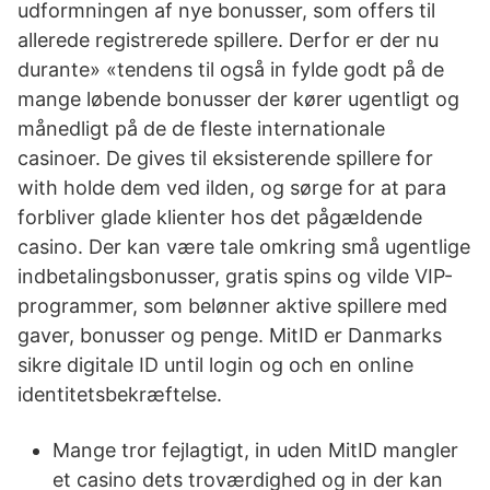
udformningen af nye bonusser, som offers til
allerede registrerede spillere. Derfor er der nu
durante» «tendens til også in fylde godt på de
mange løbende bonusser der kører ugentligt og
månedligt på de de fleste internationale
casinoer. De gives til eksisterende spillere for
with holde dem ved ilden, og sørge for at para
forbliver glade klienter hos det pågældende
casino. Der kan være tale omkring små ugentlige
indbetalingsbonusser, gratis spins og vilde VIP-
programmer, som belønner aktive spillere med
gaver, bonusser og penge. MitID er Danmarks
sikre digitale ID until login og och en online
identitetsbekræftelse.
Mange tror fejlagtigt, in uden MitID mangler
et casino dets troværdighed og in der kan