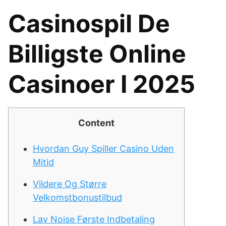
Casinospil De
Billigste Online
Casinoer I 2025
Content
Hvordan Guy Spiller Casino Uden
Mitid
Vildere Og Større
Velkomstbonustilbud
Lav Noise Første Indbetaling