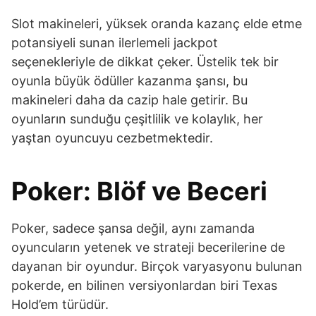
Slot makineleri, yüksek oranda kazanç elde etme
potansiyeli sunan ilerlemeli jackpot
seçenekleriyle de dikkat çeker. Üstelik tek bir
oyunla büyük ödüller kazanma şansı, bu
makineleri daha da cazip hale getirir. Bu
oyunların sunduğu çeşitlilik ve kolaylık, her
yaştan oyuncuyu cezbetmektedir.
Poker: Blöf ve Beceri
Poker, sadece şansa değil, aynı zamanda
oyuncuların yetenek ve strateji becerilerine de
dayanan bir oyundur. Birçok varyasyonu bulunan
pokerde, en bilinen versiyonlardan biri Texas
Hold’em türüdür.