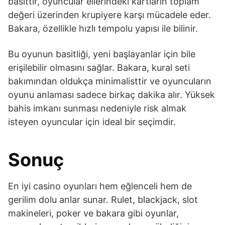
basittir, oyuncular ellerindeki kartların toplam
değeri üzerinden krupiyere karşı mücadele eder.
Bakara, özellikle hızlı tempolu yapısı ile bilinir.
Bu oyunun basitliği, yeni başlayanlar için bile
erişilebilir olmasını sağlar. Bakara, kural seti
bakımından oldukça minimalisttir ve oyuncuların
oyunu anlaması sadece birkaç dakika alır. Yüksek
bahis imkanı sunması nedeniyle risk almak
isteyen oyuncular için ideal bir seçimdir.
Sonuç
En iyi casino oyunları hem eğlenceli hem de
gerilim dolu anlar sunar. Rulet, blackjack, slot
makineleri, poker ve bakara gibi oyunlar,