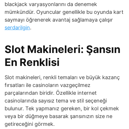
blackjack varyasyonlarını da denemek
mümkündür. Oyuncular genellikle bu oyunda kart
saymayı öğrenerek avantaj sağlamaya çalışır
serdarilgin
.
Slot Makineleri: Şansın
En Renklisi
Slot makineleri, renkli temaları ve büyük kazanç
fırsatları ile casinoların vazgeçilmez
parçalarından biridir. Özellikle internet
casinolarında sayısız tema ve stil seçeneği
bulunur. Tek yapmanız gereken, bir kol çekmek
veya bir düğmeye basarak şansınızın size ne
getireceğini görmek.