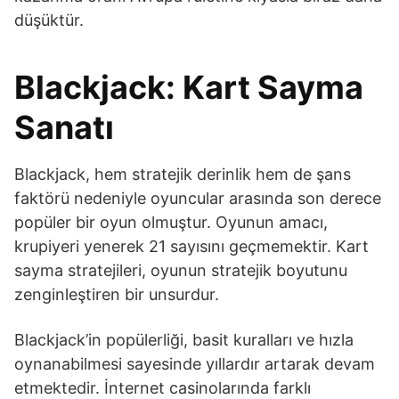
düşüktür.
Blackjack: Kart Sayma
Sanatı
Blackjack, hem stratejik derinlik hem de şans
faktörü nedeniyle oyuncular arasında son derece
popüler bir oyun olmuştur. Oyunun amacı,
krupiyeri yenerek 21 sayısını geçmemektir. Kart
sayma stratejileri, oyunun stratejik boyutunu
zenginleştiren bir unsurdur.
Blackjack’in popülerliği, basit kuralları ve hızla
oynanabilmesi sayesinde yıllardır artarak devam
etmektedir. İnternet casinolarında farklı