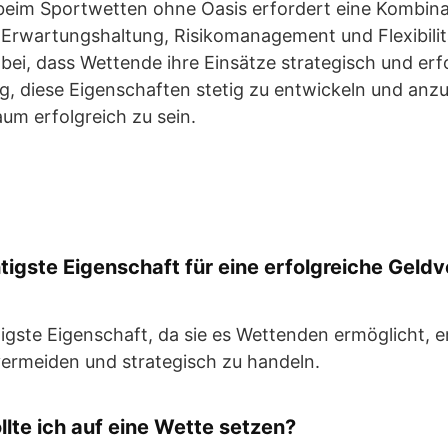
eim Sportwetten ohne Oasis erfordert eine Kombinati
r Erwartungshaltung, Risikomanagement und Flexibilit
bei, dass Wettende ihre Einsätze strategisch und erfo
ig, diese Eigenschaften stetig zu entwickeln und an
aum erfolgreich zu sein.
chtigste Eigenschaft für eine erfolgreiche Gel
chtigste Eigenschaft, da sie es Wettenden ermöglicht, 
ermeiden und strategisch zu handeln.
ollte ich auf eine Wette setzen?