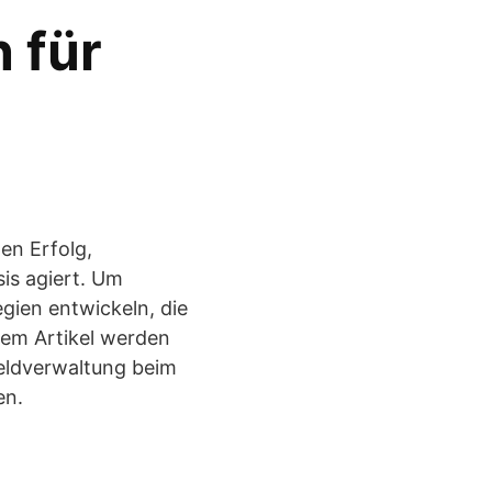
 für
en Erfolg,
is agiert. Um
egien entwickeln, die
sem Artikel werden
Geldverwaltung beim
en.