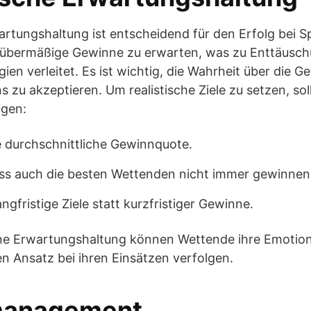
wartungshaltung ist entscheidend für den Erfolg bei S
, übermäßige Gewinne zu erwarten, was zu Enttäusch
gien verleitet. Es ist wichtig, die Wahrheit über die
s zu akzeptieren. Um realistische Ziele zu setzen, sol
igen:
e durchschnittliche Gewinnquote.
ass auch die besten Wettenden nicht immer gewinnen
angfristige Ziele statt kurzfristiger Gewinne.
e Erwartungshaltung können Wettende ihre Emotion
en Ansatz bei ihren Einsätzen verfolgen.
omanagement