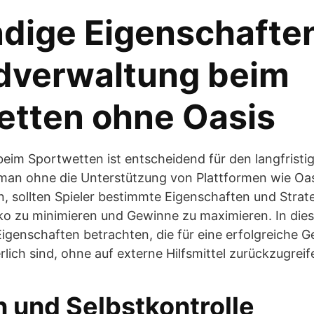
dige Eigenschaften
ldverwaltung beim
etten ohne Oasis
eim Sportwetten ist entscheidend für den langfristig
an ohne die Unterstützung von Plattformen wie Oas
n, sollten Spieler bestimmte Eigenschaften und Strat
siko zu minimieren und Gewinne zu maximieren. In die
 Eigenschaften betrachten, die für eine erfolgreiche 
lich sind, ohne auf externe Hilfsmittel zurückzugreif
in und Selbstkontrolle