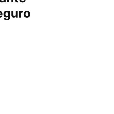
eguro