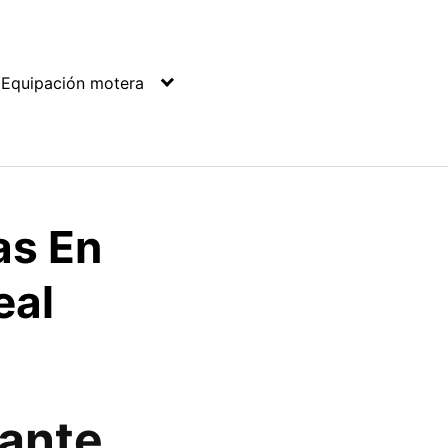
Equipación motera
as En
eal
rante