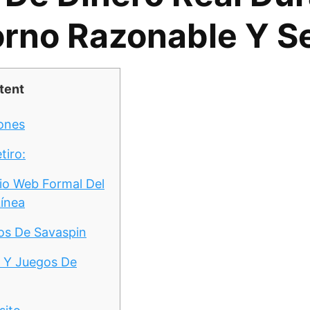
orno Razonable Y S
tent
ones
tiro:
io Web Formal Del
ínea
os De Savaspin
 Y Juegos De