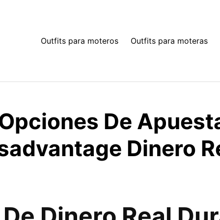
Outfits para moteros
Outfits para moteras
 Opciones De Apuest
isadvantage Dinero R
De Dinero Real Du