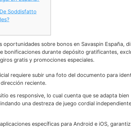
De Soddisfatto
les?
as oportunidades sobre bonos en Savaspin España, di
de bonificaciones durante depósito gratificantes, excl
iros gratis y promociones especiales.
nicial requiere subir una foto del documento para iden
irección reciente.
sitio es responsive, lo cual cuenta que se adapta bien
rindando una destreza de juego cordial independient
aplicaciones específicas para Android e iOS, garant