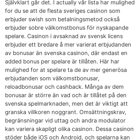
Självklart går det. I actually vår lista har mulighed
for du se att de flesta sveriges casinon som
erbjuder swish som betalningsmetod också
erbjuder sobre välkomstbonus för nyskapande
spelare. Casinon i avsaknad av svensk licens
erbjuder ett bredare å mer varierat erbjudanden
av bonusar än svenska casinon, där endast en
added bonus per spelare är tillåten. Här har
mulighed for at spelare ta de av mer generösa
erbjudanden som välkomstbonusar,
reloadbonusar och cashback. Många av dem
bonusar är större än vad och är tillåtet på den
svenska spelmarknaden, men det är viktigt att
granska villkoren noggrant. Omsättningskrav,
begränsningar vid uttag och andra modulator
kan variera skapligt olika casinon. Dessa casinon
stöder både iOS och Android, och spelarna kan