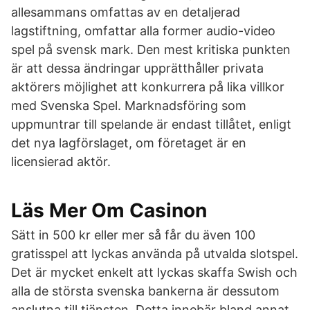
allesammans omfattas av en detaljerad
lagstiftning, omfattar alla former audio-video
spel på svensk mark. Den mest kritiska punkten
är att dessa ändringar upprätthåller privata
aktörers möjlighet att konkurrera på lika villkor
med Svenska Spel. Marknadsföring som
uppmuntrar till spelande är endast tillåtet, enligt
det nya lagförslaget, om företaget är en
licensierad aktör.
Läs Mer Om Casinon
Sätt in 500 kr eller mer så får du även 100
gratisspel att lyckas använda på utvalda slotspel.
Det är mycket enkelt att lyckas skaffa Swish och
alla de största svenska bankerna är dessutom
anslutna till tjänsten. Detta innebär bland annat