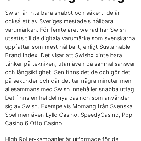
Swish är inte bara snabbt och säkert, de är
också ett av Sveriges mestadels hållbara
varumärken. För femte året we rad har Swish
utsetts till de digitala varumärke som svenskarna
uppfattar som mest hållbart, enligt Sustainable
Brand Index. Det visar att Swish» «inte bara
tänker på tekniken, utan även på samhällsansvar
och långsiktighet. Sen finns det de och gör det
på sekunder och där det tar några minuter men
allesammans med Swish innehåller snabba uttag.
Det finns en hel del nya casinon som använder
sig av Swish. Exempelvis Momang från Svenska
Spel men även Lyllo Casino, SpeedyCasino, Pop
Casino 6 Otto Casino.
High Roller-kampanjer är utformade för de