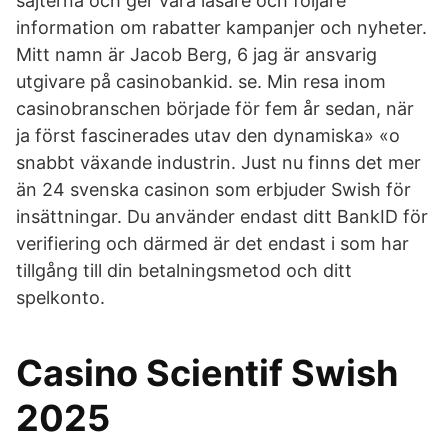
sajterna och ger våra läsare och följare
information om rabatter kampanjer och nyheter.
Mitt namn är Jacob Berg, 6 jag är ansvarig
utgivare på casinobankid. se. Min resa inom
casinobranschen började för fem år sedan, när
ja först fascinerades utav den dynamiska» «o
snabbt växande industrin. Just nu finns det mer
än 24 svenska casinon som erbjuder Swish för
insättningar. Du använder endast ditt BankID för
verifiering och därmed är det endast i som har
tillgång till din betalningsmetod och ditt
spelkonto.
Casino Scientif Swish
2025