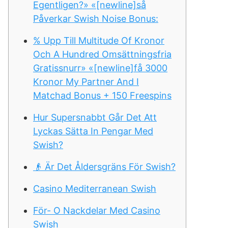
Egentligen?» «[newline]så
Påverkar Swish Noise Bonus:
% Upp Till Multitude Of Kronor
Och A Hundred Omsättningsfria
Gratissnurr» «[newline]få 3000
Kronor My Partner And I
Matchad Bonus + 150 Freespins
Hur Supersnabbt Går Det Att
Lyckas Sätta In Pengar Med
Swish?
👴 Är Det Åldersgräns För Swish?
Casino Mediterranean Swish
För- O Nackdelar Med Casino
Swish