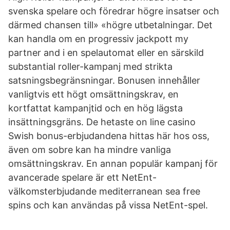
svenska spelare och föredrar högre insatser och
därmed chansen till» «högre utbetalningar. Det
kan handla om en progressiv jackpott my
partner and i en spelautomat eller en särskild
substantial roller-kampanj med strikta
satsningsbegränsningar. Bonusen innehåller
vanligtvis ett högt omsättningskrav, en
kortfattat kampanjtid och en hög lägsta
insättningsgräns. De hetaste on line casino
Swish bonus-erbjudandena hittas här hos oss,
även om sobre kan ha mindre vanliga
omsättningskrav. En annan populär kampanj för
avancerade spelare är ett NetEnt-
välkomsterbjudande mediterranean sea free
spins och kan användas på vissa NetEnt-spel.