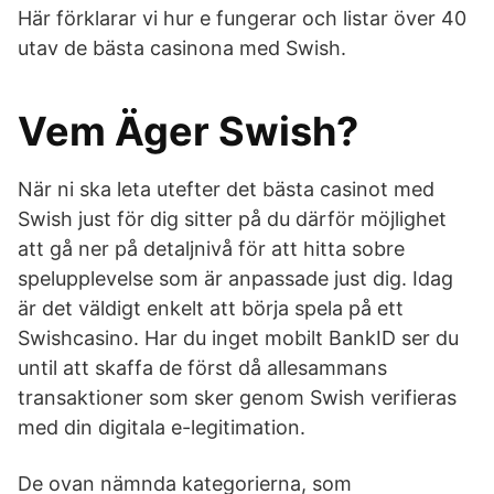
Här förklarar vi hur e fungerar och listar över 40
utav de bästa casinona med Swish.
Vem Äger Swish?
När ni ska leta utefter det bästa casinot med
Swish just för dig sitter på du därför möjlighet
att gå ner på detaljnivå för att hitta sobre
spelupplevelse som är anpassade just dig. Idag
är det väldigt enkelt att börja spela på ett
Swishcasino. Har du inget mobilt BankID ser du
until att skaffa de först då allesammans
transaktioner som sker genom Swish verifieras
med din digitala e-legitimation.
De ovan nämnda kategorierna, som