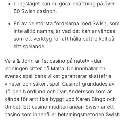
I dagsläget kan du göra insättning på över
50 Swish casinon.
En av de största fördelarna med Swish, som
inte alltid nämns, är vad det kan användas
som ett verktyg för att hålla bättre koll på
sitt spelande.
Vera & John är 1st casino på nätet» «där
ledningen sitter på Malta. De innehåller en
svensk spellicens vilket garanterar skattefria
vinster och säkert spel. Casinot grundades av
Jörgen Nordlund och Dan Andersson som är
kända för artt fixa byggt upp Karen Bingo och
Unibet. Ett casino mediterranean Swish är ett
casino som innehåller betalningsmetoden Swish.