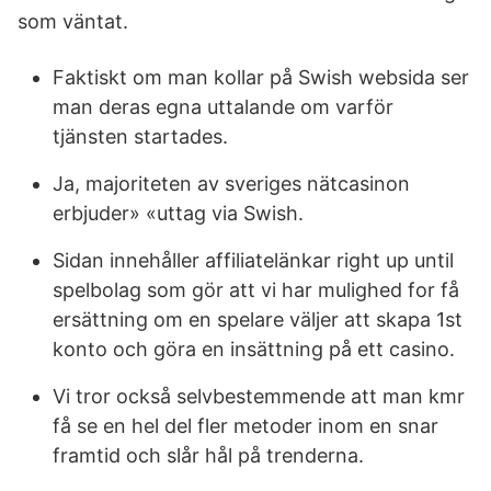
som väntat.
Faktiskt om man kollar på Swish websida ser
man deras egna uttalande om varför
tjänsten startades.
Ja, majoriteten av sveriges nätcasinon
erbjuder» «uttag via Swish.
Sidan innehåller affiliatelänkar right up until
spelbolag som gör att vi har mulighed for få
ersättning om en spelare väljer att skapa 1st
konto och göra en insättning på ett casino.
Vi tror också selvbestemmende att man kmr
få se en hel del fler metoder inom en snar
framtid och slår hål på trenderna.