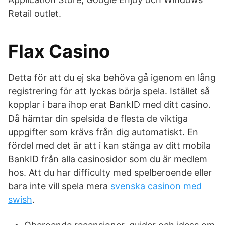
Retail outlet.
Flax Casino
Detta för att du ej ska behöva gå igenom en lång
registrering för att lyckas börja spela. Istället så
kopplar i bara ihop erat BankID med ditt casino.
Då hämtar din spelsida de flesta de viktiga
uppgifter som krävs från dig automatiskt. En
fördel med det är att i kan stänga av ditt mobila
BankID från alla casinosidor som du är medlem
hos. Att du har difficulty med spelberoende eller
bara inte vill spela mera
svenska casinon med
swish
.