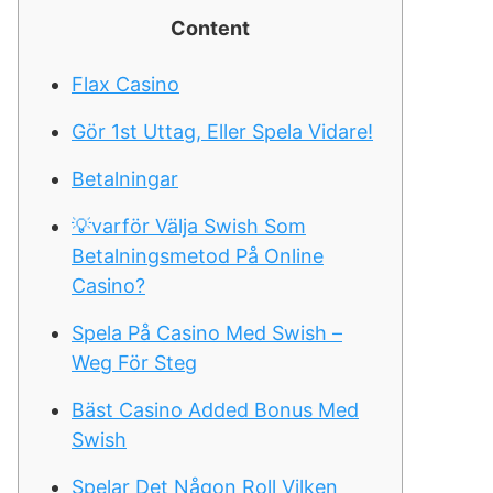
Content
Flax Casino
Gör 1st Uttag, Eller Spela Vidare!
Betalningar
💡varför Välja Swish Som
Betalningsmetod På Online
Casino?
Spela På Casino Med Swish –
Weg För Steg
Bäst Casino Added Bonus Med
Swish
Spelar Det Någon Roll Vilken