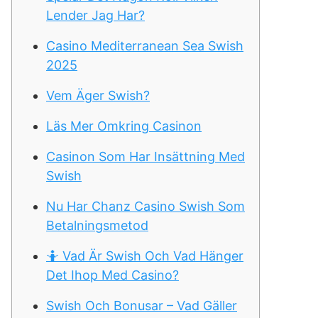
Lender Jag Har?
Casino Mediterranean Sea Swish
2025
Vem Äger Swish?
Läs Mer Omkring Casinon
Casinon Som Har Insättning Med
Swish
Nu Har Chanz Casino Swish Som
Betalningsmetod
🤷 Vad Är Swish Och Vad Hänger
Det Ihop Med Casino?
Swish Och Bonusar – Vad Gäller