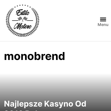
Skip
to
content
Menu
monobrend
Najlepsze Kasyno Od