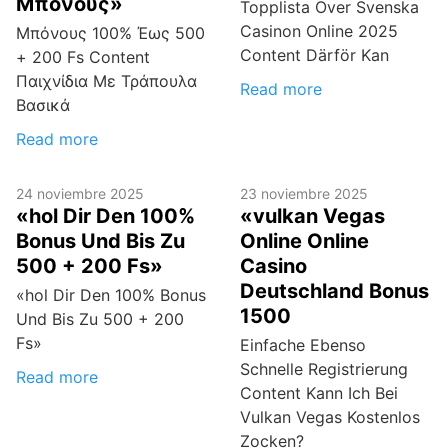
Μπόνους»
Topplista Över Svenska
Casinon Online 2025
Μπόνους 100% Έως 500
Content Därför Kan
+ 200 Fs Content
Παιχνίδια Με Τράπουλα
Read more
Βασικά
Read more
24 noviembre 2025
23 noviembre 2025
«hol Dir Den 100%
«vulkan Vegas
Bonus Und Bis Zu
Online Online
500 + 200 Fs»
Casino
Deutschland Bonus
«hol Dir Den 100% Bonus
1500
Und Bis Zu 500 + 200
Fs»
Einfache Ebenso
Schnelle Registrierung
Read more
Content Kann Ich Bei
Vulkan Vegas Kostenlos
Zocken?