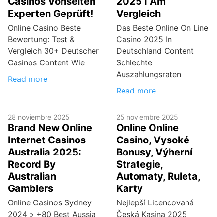
Casinos Vonseiten
2025 I Am
Experten Geprüft!
Vergleich
Online Casino Beste
Das Beste Online On Line
Bewertung: Test &
Casino 2025 In
Vergleich 30+ Deutscher
Deutschland Content
Casinos Content Wie
Schlechte
Auszahlungsraten
Read more
Read more
28 noviembre 2025
25 noviembre 2025
Brand New Online
Online Online
Internet Casinos
Casino, Vysoké
Australia 2025:
Bonusy, Výherní
Record By
Strategie,
Australian
Automaty, Ruleta,
Gamblers
Karty
Online Casinos Sydney
Nejlepší Licencovaná
2024 » +80 Best Aussia
Česká Kasina 2025