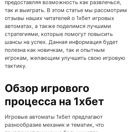
предоставляя возможность как развлечься,
так и выиграть. В этом статье мы рассмотрим
отзывы наших читателей о 1хбет игровых
автоматах, а также поделимся лучшими
стратегиями, которые помогут повысить
шансы на успех. Данная информация будет
полезна как новичкам, так и опытным
игрокам, желающим улучшить свою игровую
тактику.
Обзор игрового
процесса на 1хбет
Игровые автоматы 1хбет предлагают
разнообразие механик и тематик, что