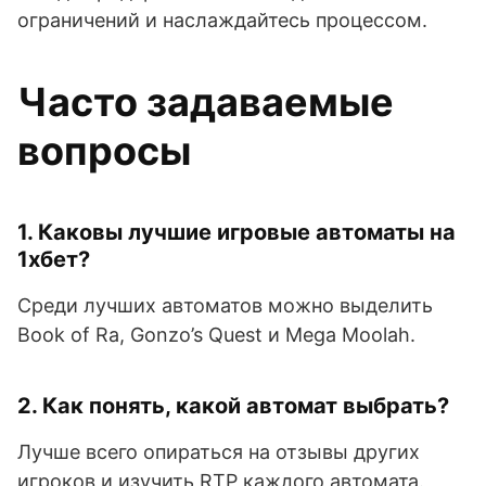
ограничений и наслаждайтесь процессом.
Часто задаваемые
вопросы
1. Каковы лучшие игровые автоматы на
1хбет?
Среди лучших автоматов можно выделить
Book of Ra, Gonzo’s Quest и Mega Moolah.
2. Как понять, какой автомат выбрать?
Лучше всего опираться на отзывы других
игроков и изучить RTP каждого автомата.