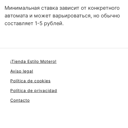
Минимальная ставка зависит от конкретного
автомата и может варьироваться, но обычно
составляет 1-5 рублей.
¡Tienda Estilo Motero!
Aviso legal
Política de cookies
Política de privacidad
Contacto