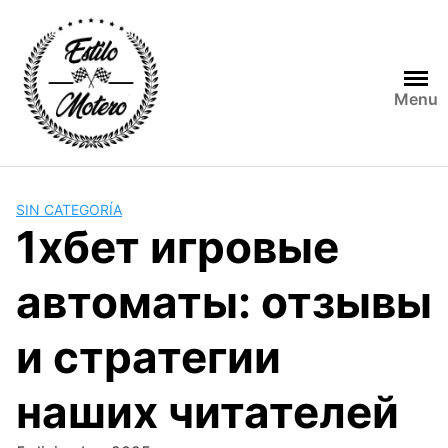
Skip
to
content
Menu
SIN CATEGORÍA
1хбет игровые
автоматы: отзывы
и стратегии
наших читателей