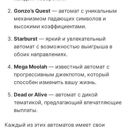
Gonzo’s Quest
— автомат с уникальным
механизмом падающих символов и
высокими коэффициентами.
Starburst
— яркий и увлекательный
автомат с возможностью выигрыша в
обоих направлениях.
Mega Moolah
— известный автомат с
прогрессивным джекпотом, который
способен изменить вашу жизнь.
Dead or Alive
— автомат с дикой
тематикой, предлагающий впечатляющие
выплаты.
Каждый из этих автоматов имеет свои