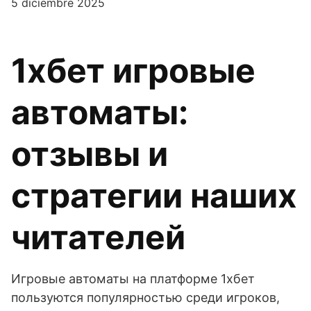
5 diciembre 2025
1хбет игровые
автоматы:
отзывы и
стратегии наших
читателей
Игровые автоматы на платформе 1хбет
пользуются популярностью среди игроков,