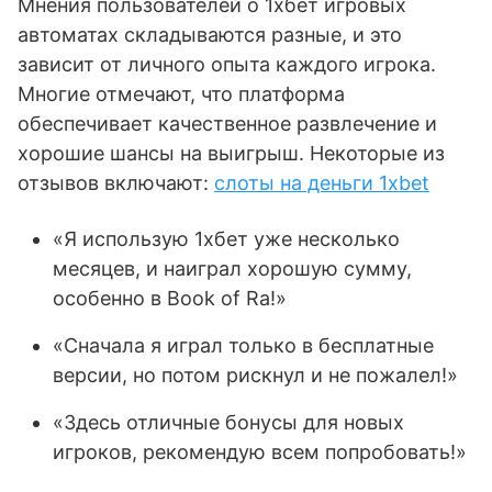
Мнения пользователей о 1хбет игровых
автоматах складываются разные, и это
зависит от личного опыта каждого игрока.
Многие отмечают, что платформа
обеспечивает качественное развлечение и
хорошие шансы на выигрыш. Некоторые из
отзывов включают:
слоты на деньги 1xbet
«Я использую 1хбет уже несколько
месяцев, и наиграл хорошую сумму,
особенно в Book of Ra!»
«Сначала я играл только в бесплатные
версии, но потом рискнул и не пожалел!»
«Здесь отличные бонусы для новых
игроков, рекомендую всем попробовать!»