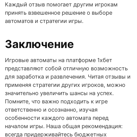
Каждый отзыв помогает другим игрокам
принять взвешенное решение о выборе
автоматов и стратегии игры.
Заключение
Игровые автоматы на платформе 1хбет
представляют собой отличную возможность
для заработка и развлечения. Читая отзывы и
применяя стратегии других игроков, можно
значительно увеличить шансы на успех.
Помните, что важно подходить к игре
ответственно и осознанно, изучая
особенности каждого автомата перед
началом игры. Наша общая рекомендация:
всегда придерживайтесь бюджетных