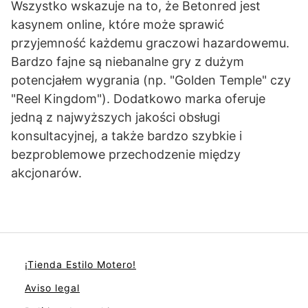
Wszystko wskazuje na to, że Betonred jest
kasynem online, które może sprawić
przyjemność każdemu graczowi hazardowemu.
Bardzo fajne są niebanalne gry z dużym
potencjałem wygrania (np. "Golden Temple" czy
"Reel Kingdom"). Dodatkowo marka oferuje
jedną z najwyższych jakości obsługi
konsultacyjnej, a także bardzo szybkie i
bezproblemowe przechodzenie między
akcjonarów.
¡Tienda Estilo Motero!
Aviso legal