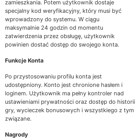
zamieszkania. Potem użytkownik dostaje
specjalny kod weryfikacyjny, który musi być
wprowadzony do systemu. W ciągu
maksymalnie 24 godzin od momentu
zatwierdzenia przez obsługę, użytkownik
powinien dostać dostęp do swojego konta.
Funkcje Konta
Po przystosowaniu profilu konta jest
udostępniony. Konto jest chronione hasłem i
loginem. Użytkownik ma pełny kontroler nad
ustawieniami prywatności oraz dostęp do historii
gry, wycieczek bonusowych i wszystkiego z tym
związane.
Nagrody