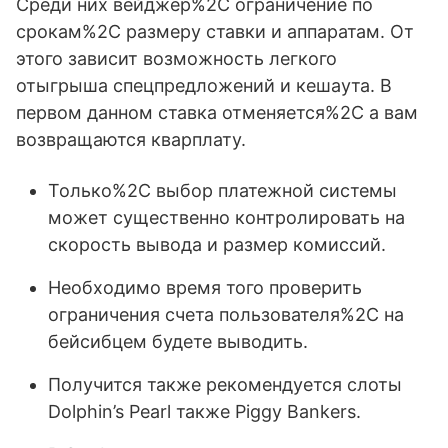
Среди них вейджер%2C ограничение по
срокам%2C размеру ставки и аппаратам. От
этого зависит возможность легкого
отыгрыша спецпредложений и кешаута. В
первом данном ставка отменяется%2C а вам
возвращаются кварплату.
Только%2C выбор платежной системы
может существенно контролировать на
скорость вывода и размер комиссий.
Необходимо время того проверить
ограничения счета пользователя%2C на
бейсибцем будете выводить.
Получится также рекомендуется слоты
Dolphin’s Pearl также Piggy Bankers.