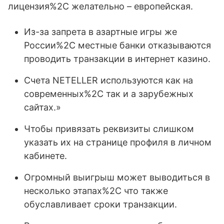
лицензия%2C желательно – европейская.
Из-за запрета в азартные игры же
России%2C местные банки отказываются
проводить транзакции в интернет казино.
Счета NETELLER используются как на
современных%2C так и а зарубежных
сайтах.»
Чтобы привязать реквизиты слишком
указать их на странице профиля в личном
кабинете.
Огромный выигрыш может выводиться в
несколько этапах%2C что также
обуславливает сроки транзакции.