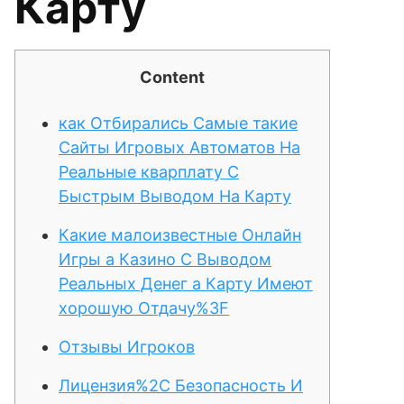
Карту
Content
как Отбирались Самые такие
Сайты Игровых Автоматов На
Реальные кварплату С
Быстрым Выводом На Карту
Какие малоизвестные Онлайн
Игры а Казино С Выводом
Реальных Денег а Карту Имеют
хорошую Отдачу%3F
Отзывы Игроков
Лицензия%2C Безопасность И