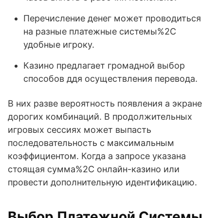
Перечисление денег может проводиться
на разные платежные системы%2C
удобные игроку.
Казино предлагает громадной выбор
способов ддя осуществления перевода.
В них разве вероятность появления а экране
дорогих комбинаций. В продолжительных
игровых сессиях может выпасть
последовательность с максимальным
коэффициентом. Когда а запросе указана
стоящая сумма%2C онлайн-казино или
провести дополнительную идентификацию.
Выбор Платежной Системы