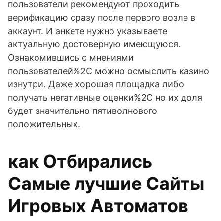
пользователи рекомендуют проходить
верификацию сразу после первого возле в
аккаунт. И анкете нужно указываете
актуальную достоверную имеющуюся.
Ознакомившись с мнениями
пользователей%2C можно осмыслить казино
изнутри. Даже хорошая площадка либо
получать негативные оценки%2C но их доля
будет значительно пятиволнового
положительных.
как Отбирались
Самые лучшие Сайты
Игровых Автоматов