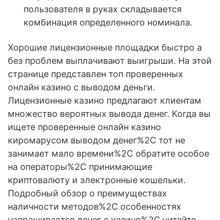
пользователя в руках складывается
комбинация определенного номинала.
Хорошие лицензионные площадки быстро а
без проблем выплачивают выигрыши. На этой
странице представлен топ проверенных
онлайн казино с выводом деньги.
Лицензионные казино предлагают клиентам
множество вероятных вывода денег. Когда вы
ищете проверенные онлайн казино
киромарусом выводом денег%2C тот не
занимает мало времени%2C обратите особое
на операторы%2C принимающие
криптовалюту и электронные кошельки.
Подробный обзор о преимуществах
наличности методов%2C особенностях
напрашивается денег с казино%2C читайте