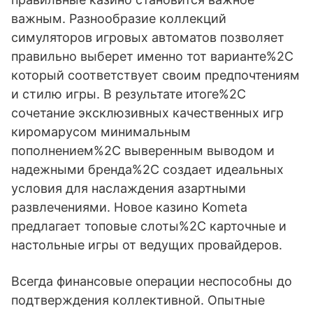
важным. Разнообразие коллекций
симуляторов игровых автоматов позволяет
правильно выберет именно тот варианте%2C
который соответствует своим предпочтениям
и стилю игры. В результате итоге%2C
сочетание эксклюзивных качественных игр
киромарусом минимальным
пополнением%2C выверенным выводом и
надежными бренда%2C создает идеальных
условия для наслаждения азартными
развлечениями. Новое казино Kometa
предлагает топовые слоты%2C карточные и
настольные игры от ведущих провайдеров.
Всегда финансовые операции неспособны до
подтверждения коллективной. Опытные