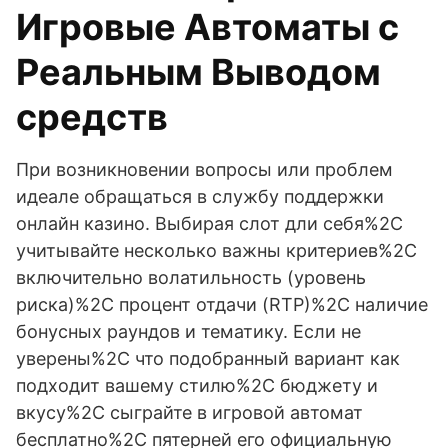
Игровые Автоматы с
Реальным Выводом
средств
При возникновении вопросы или проблем
идеале обращаться в службу поддержки
онлайн казино. Выбирая слот дли себя%2C
учитывайте несколько важны критериев%2C
включительно волатильность (уровень
риска)%2C процент отдачи (RTP)%2C наличие
бонусных раундов и тематику. Если не
уверены%2C что подобранный вариант как
подходит вашему стилю%2C бюджету и
вкусу%2C сыграйте в игровой автомат
бесплатно%2C пятерней его официальную