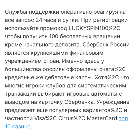
Службы поддержки оперативно реагируя на
все запрос 24 часа и сутки. При регистрации
используйте промокод LUCKYSPIN100%2C
чтобы получить 100 бесплатных вращений
кроме начального депозита. Сбербанк России
является крупнейшими финансовым
учреждением стран. Именно здесь у
большинства россиян оформлены счета%2C
кредитные же дебетовые карты. Хотя%2C что
многие игроки клубов для систематическим
транзакций выбирают игровые автоматы с
выводом на карточку Сбербанка. Учреждение
предлагает еще популярных вариантов%2C и
частности Visa%2C Cirrus%2C MasterCard
топ
10 казино
.