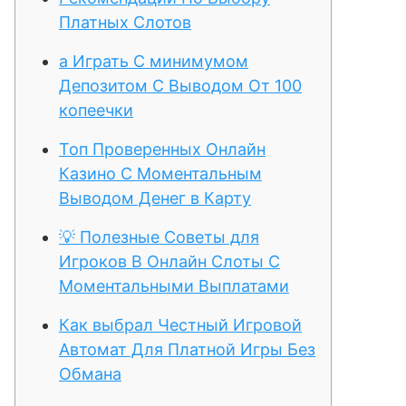
Платных Слотов
а Играть С минимумом
Депозитом С Выводом От 100
копеечки
Топ Проверенных Онлайн
Казино С Моментальным
Выводом Денег в Карту
💡 Полезные Советы для
Игроков В Онлайн Слоты С
Моментальными Выплатами
Как выбрал Честный Игровой
Автомат Для Платной Игры Без
Обмана