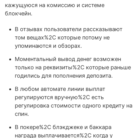
кажущуюся на комиссию и системе
блокчейн.
В отзывах пользователи рассказывают
том вещах%2C которые потому не
упоминаются и обзорах.
Моментальный вывод денег возможен
только на реквизиты%2C которые раньше
годились для пополнения депозита.
В любом автомате линии выплат
регулируются вручную%2C есть
регулировка стоимости одного кредиту на
спин.
В покере%2C блэкджеке и баккара
награда выплачивается%2C когда у