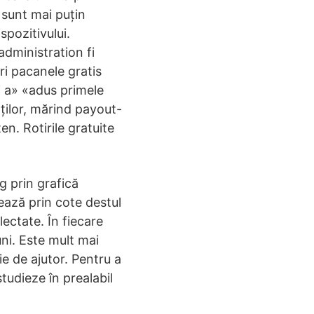
u sunt mai puțin
spozitivului.
dministration fi
ri pacanele gratis
și a» «adus primele
ților, mărind payout-
en. Rotirile gratuite
ng prin grafică
ează prin cote destul
ectate. În fiecare
uni. Este mult mai
ie de ajutor. Pentru a
 studieze în prealabil