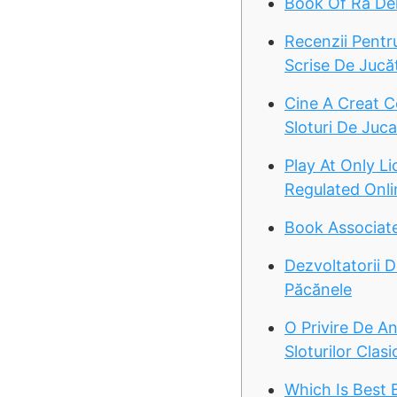
Book Of Ra De
Recenzii Pentr
Scrise De Jucă
Cine A Creat C
Sloturi De Juca
Play At Only L
Regulated Onli
Book Associate
Dezvoltatorii D
Păcănele
O Privire De A
Sloturilor Clasi
Which Is Best 