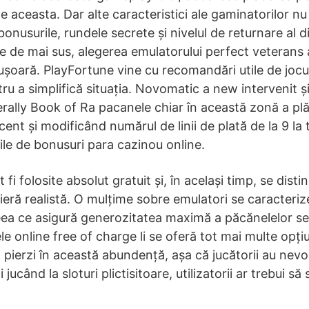
de aceasta. Dar alte caracteristici ale gaminatorilor n
onusurile, rundele secrete și nivelul de returnare al di
 de mai sus, alegerea emulatorului perfect veterans a
ușoară. PlayFortune vine cu recomandări utile de jocu
tru a simplifică situația. Novomatic a new intervenit 
erally Book of Ra pacanele chiar în această zonă a plă
ent și modificând numărul de linii de plată de la 9 la t
rile de bonusuri para cazinou online.
fi folosite absolut gratuit și, în același timp, se disti
ieră realistă. O mulțime sobre emulatori se caracteriz
ea ce asigură generozitatea maximă a păcănelelor sel
le online free of charge li se oferă tot mai multe opți
 pierzi în această abundență, așa că jucătorii au nevo
jucând la sloturi plictisitoare, utilizatorii ar trebui să