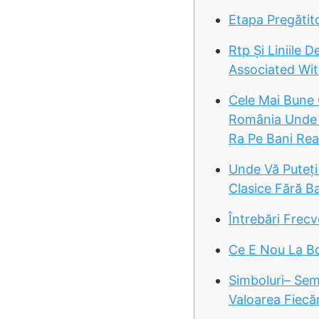
Etapa Pregătit
Rtp Și Liniile 
Associated Wit
Cele Mai Bune 
România Unde 
Ra Pe Bani Real
Unde Vă Puteți
Clasice Fără B
Întrebări Frec
Ce E Nou La B
Simboluri– Semn
Valoarea Fiecă