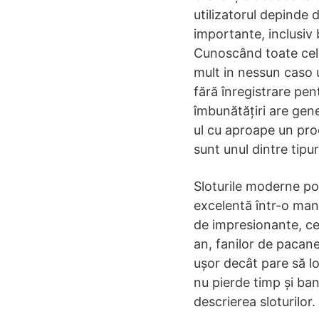
utilizatorul depinde 
importante, inclusiv b
Cunoscând toate cele
mult in nessun caso 
fără înregistrare pen
îmbunătățiri are gen
ul cu aproape un proc
sunt unul dintre tipu
Sloturile moderne pot 
excelentă într-o man
de impresionante, ce
an, fanilor de pacane
ușor decât pare să lo
nu pierde timp și bani 
descrierea sloturilor.