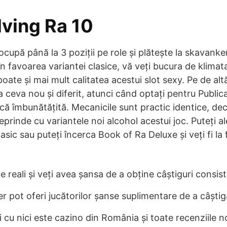
lving Ra 10
cupă până la 3 poziții pe role și plătește la skavanke
n favoarea variantei clasice, vă veți bucura de klimata
poate și mai mult calitatea acestui slot sexy. Pe de alt
 ceva nou și diferit, atunci când optați pentru Public
ică îmbunătățită. Mecanicile sunt practic identice, dec
prinde cu variantele noi alcohol acestui joc. Puteți al
sic sau puteți încerca Book of Ra Deluxe și veți fi la f
pe reali și veți avea șansa de a obține câștiguri consis
er pot oferi jucătorilor șanse suplimentare de a câștig
i cu nici este cazino din România și toate recenziile 