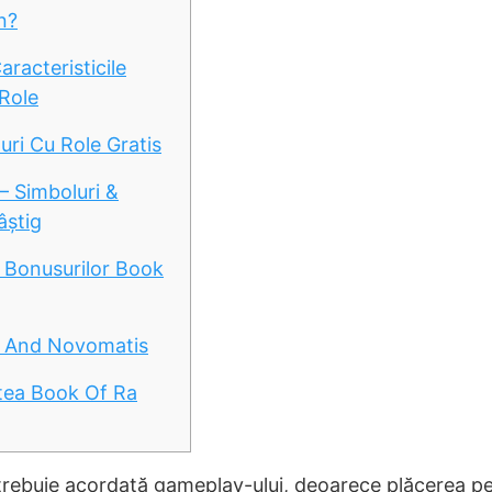
n?
Caracteristicile
 Role
turi Cu Role Gratis
– Simboluri &
âștig
e Bonusurilor Book
 And Novomatis
tea Book Of Ra
trebuie acordată gameplay-ului, deoarece plăcerea pe