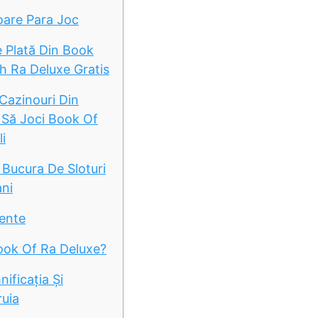
oare Para Joc
De Plată Din Book
h Ra Deluxe Gratis
Cazinouri Din
Să Joci Book Of
i
 Bucura De Sloturi
ani
vente
ook Of Ra Deluxe?
ificația Și
ruia