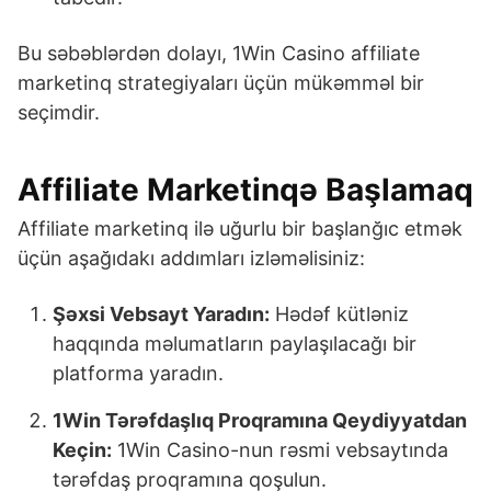
Bu səbəblərdən dolayı, 1Win Casino affiliate
marketinq strategiyaları üçün mükəmməl bir
seçimdir.
Affiliate Marketinqə Başlamaq
Affiliate marketinq ilə uğurlu bir başlanğıc etmək
üçün aşağıdakı addımları izləməlisiniz:
Şəxsi Vebsayt Yaradın:
Hədəf kütləniz
haqqında məlumatların paylaşılacağı bir
platforma yaradın.
1Win Tərəfdaşlıq Proqramına Qeydiyyatdan
Keçin:
1Win Casino-nun rəsmi vebsaytında
tərəfdaş proqramına qoşulun.