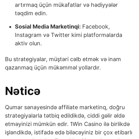
artırmaq üçün mükafatlar və hədiyyələr
təqdim edin.
Sosial Media Marketinqi:
Facebook,
Instagram və Twitter kimi platformalarda
aktiv olun.
Bu strategiyalar, müştəri cəlb etmək və inam
qazanmaq üçün mükəmməl yollardır.
Nəticə
Qumar sənayesində affiliate marketinq, doğru
strategiyalarla tətbiq edildikdə, ciddi gəlir əldə
etməyinizi mümkün edir. 1Win Casino ilə birlikdə
işləndikdə, istifadə edə biləcəyiniz bir çox etibarlı