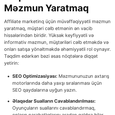
Məzmun Yaratmaq
Affiliate marketinq üçün müvəffəqiyyətli məzmun
yaratmaq, müştəri cəlb etmənin ən vacib
hissələrindən biridir. Yüksək keyfiyyətli və
informativ məzmun, müştəriləri cəlb etməkdə və
onları satışa yönəltməkdə əhəmiyyətli rol oynayır.
Təqdim edərkən bəzi əsas nöqtələrə diqqət
yetirin:
SEO Optimizasiyası:
Məzmununuzun axtarış
motorlarında daha yaxşı sıralanması üçün
SEO qaydalarına uyğun yazın.
Əlaqədar Sualların Cavablandırılması:
Oyunçuların suallarını cavablandırmaq,
onların narahatlıqlarını aradan qaldıra bilər.