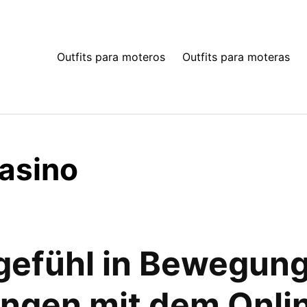
Outfits para moteros
Outfits para moteras
Casino
gefühl in Bewegung
ungen mit dem Onli