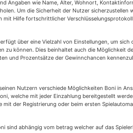
 sind Angaben wie Name, Alter, Wohnort, Kontaktinfo
olen. Um die Sicherheit der Nutzer sicherzustellen w
 mit Hilfe fortschrittlicher Verschlüsselungsprotokol
rfügt über eine Vielzahl von Einstellungen, um sich 
len zu können. Dies beinhaltet auch die Möglichkeit de
rten und Prozentsätze der Gewinnchancen kennenzul
t seinen Nutzern verschiede Möglichkeiten Boni in A
oni, welche mit jeder Einzahlung bereitgestellt werd
e mit der Registrierung oder beim ersten Spielautoma
.
ni sind abhängig vom betrag welcher auf das Spiele