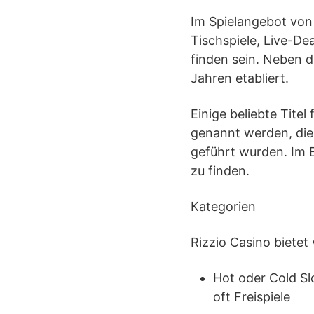
Im Spielangebot von 
Tischspiele, Live-Dea
finden sein. Neben 
Jahren etabliert.
Einige beliebte Tite
genannt werden, die 
geführt wurden. Im B
zu finden.
Kategorien
Rizzio Casino bietet
Hot oder Cold Sl
oft Freispiele