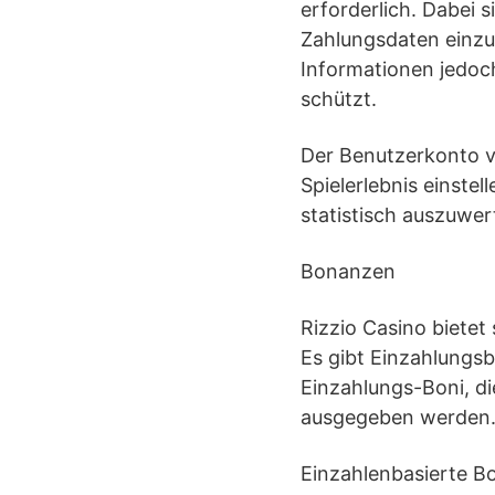
erforderlich. Dabei
Zahlungsdaten einzuh
Informationen jedoch
schützt.
Der Benutzerkonto ve
Spielerlebnis einstel
statistisch auszuwe
Bonanzen
Rizzio Casino biete
Es gibt Einzahlungsb
Einzahlungs-Boni, di
ausgegeben werden
Einzahlenbasierte Bo