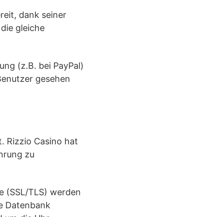
eit, dank seiner
die gleiche
ng (z.B. bei PayPal)
 Benutzer gesehen
. Rizzio Casino hat
ahrung zu
ie (SSL/TLS) werden
ie Datenbank