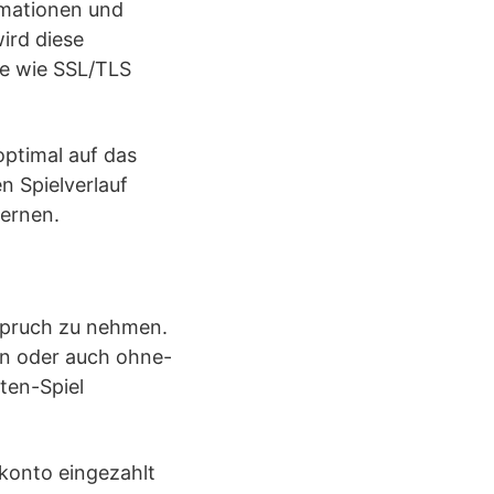
rmationen und
ird diese
le wie SSL/TLS
optimal auf das
n Spielverlauf
ernen.
nspruch zu nehmen.
en oder auch ohne-
ten-Spiel
rkonto eingezahlt