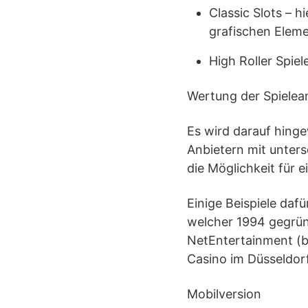
Classic Slots – 
grafischen Eleme
High Roller Spie
Wertung der Spielea
Es wird darauf hinge
Anbietern mit unter
die Möglichkeit für 
Einige Beispiele daf
welcher 1994 gegründ
NetEntertainment (b
Casino im Düsseldor
Mobilversion