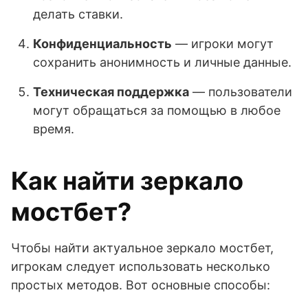
делать ставки.
Конфиденциальность
— игроки могут
сохранить анонимность и личные данные.
Техническая поддержка
— пользователи
могут обращаться за помощью в любое
время.
Как найти зеркало
мостбет?
Чтобы найти актуальное зеркало мостбет,
игрокам следует использовать несколько
простых методов. Вот основные способы: