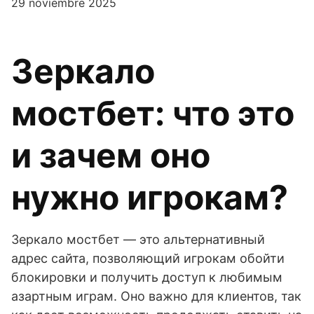
29 noviembre 2025
Зеркало
мостбет: что это
и зачем оно
нужно игрокам?
Зеркало мостбет — это альтернативный
адрес сайта, позволяющий игрокам обойти
блокировки и получить доступ к любимым
азартным играм. Оно важно для клиентов, так