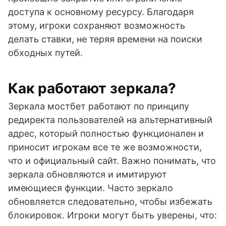
доступа к основному ресурсу. Благодаря
этому, игроки сохраняют возможность
делать ставки, не теряя времени на поиски
обходных путей.
Как работают зеркала?
Зеркала мостбет работают по принципу
редиректа пользователей на альтернативный
адрес, который полностью функционален и
приносит игрокам все те же возможности,
что и официальный сайт. Важно понимать, что
зеркала обновляются и имитируют
имеющиеся функции. Часто зеркало
обновляется следовательно, чтобы избежать
блокировок. Игроки могут быть уверены, что: