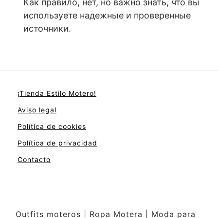
Как правило, нет, но важно знать, что вы
используете надежные и проверенные
источники.
¡Tienda Estilo Motero!
Aviso legal
Política de cookies
Política de privacidad
Contacto
Outfits moteros | Ropa Motera | Moda para