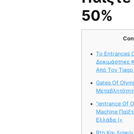
50%
Con
Το Entrances 
Δοκιμάστηκε 
Από Τον Tiago
Gates Of Olym
Μεταβλητότητ
“entrance Of O
Machine Παίξτ
Ελλάδα («
Rtp Και Διακύ