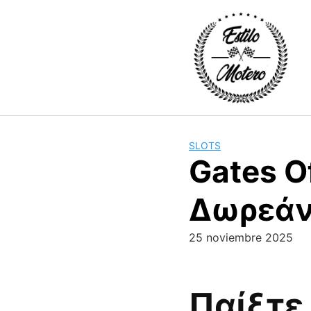
Skip
to
content
SLOTS
Gates O
Δωρεάν
25 noviembre 2025
Παίξτε