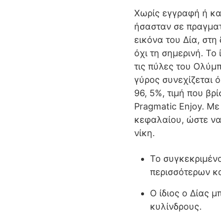
Χωρίς εγγραφή ή κατ
ήσασταν σε πραγματ
εικόνα του Δία, στη
όχι τη σημερινή. Το 
τις πύλες του Ολύμπ
γύρος συνεχίζεται ό
96, 5%, τιμή που βρ
Pragmatic Enjoy. Με 
κεφαλαίου, ώστε να 
νίκη.
Το συγκεκριμένο
περισσότερων καζ
Ο ίδιος ο Δίας 
κυλίνδρους.