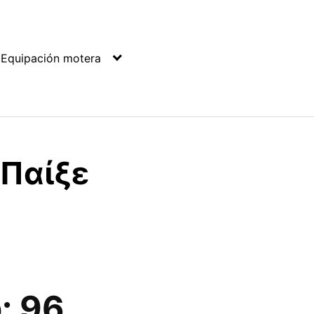
Equipación motera
 Παίξε
: 96