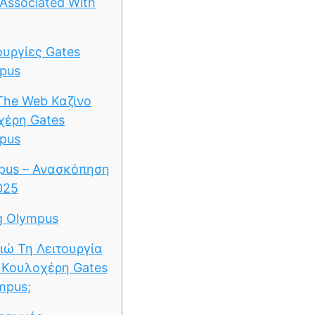
Associated With
υργίες Gates
mpus
The Web Καζίνο
χέρη Gates
mpus
pus – Ανασκόπηση
025
ng Olympus
ώ Τη Λειτουργία
 Κουλοχέρη Gates
mpus;