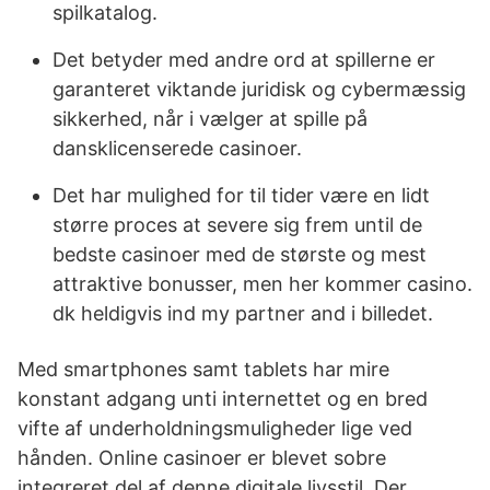
spilkatalog.
Det betyder med andre ord at spillerne er
garanteret viktande juridisk og cybermæssig
sikkerhed, når i vælger at spille på
dansklicenserede casinoer.
Det har mulighed for til tider være en lidt
større proces at severe sig frem until de
bedste casinoer med de største og mest
attraktive bonusser, men her kommer casino.
dk heldigvis ind my partner and i billedet.
Med smartphones samt tablets har mire
konstant adgang unti internettet og en bred
vifte af underholdningsmuligheder lige ved
hånden. Online casinoer er blevet sobre
integreret del af denne digitale livsstil. Der