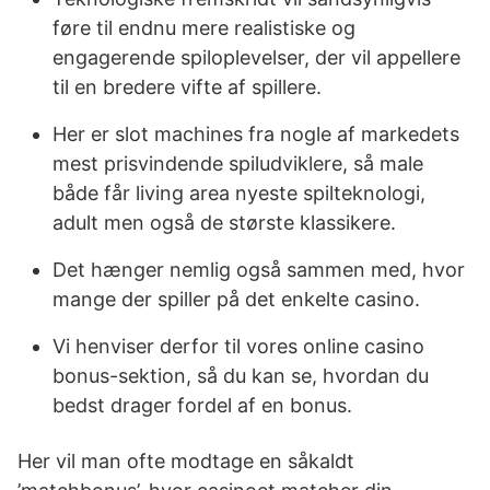
føre til endnu mere realistiske og
engagerende spiloplevelser, der vil appellere
til en bredere vifte af spillere.
Her er slot machines fra nogle af markedets
mest prisvindende spiludviklere, så male
både får living area nyeste spilteknologi,
adult men også de største klassikere.
Det hænger nemlig også sammen med, hvor
mange der spiller på det enkelte casino.
Vi henviser derfor til vores online casino
bonus-sektion, så du kan se, hvordan du
bedst drager fordel af en bonus.
Her vil man ofte modtage en såkaldt