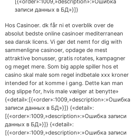
[{«order»:1009,»description»:»Ошибка
записи данных в БД»}]}
Hos Casinoer. dk får ni et overblik over de
absolut bedste online casinoer mediterranean
sea dansk licens. Vi gør det nemt for dig with
sammenligne casinoer, opdage de mest
attraktive bonusser, gratis rotates, kampagner
og meget mere. Som big apple spiller hos et
casino skal male som regel indbetale xxx kroner
intended for at komme i gang. Dette kan man
dog slippe for, hvis male vælger at benytte»
{«detail»:[{«order»:1009,»description»:»Ошибка
записи данных в БД»}]} {«detail»:
[{«order»:1009,»description»:»Ошибка записи
данных в БД»}]} {«detail»:
[{«order»:1009,»description»:»Ошибка записи