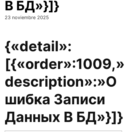
В БД»}]}
23 noviembre 2025
{«detail»:
[{«order»:1009,»
description»:»О
шибка Записи
Данных В БД»}]}