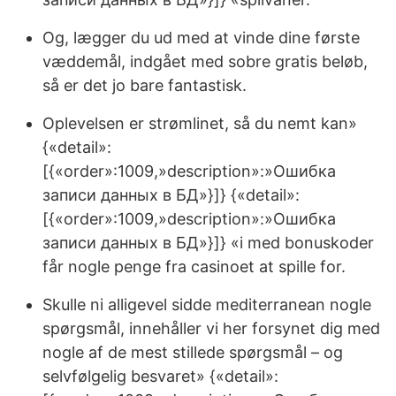
Og, lægger du ud med at vinde dine første
væddemål, indgået med sobre gratis beløb,
så er det jo bare fantastisk.
Oplevelsen er strømlinet, så du nemt kan»
{«detail»:
[{«order»:1009,»description»:»Ошибка
записи данных в БД»}]} {«detail»:
[{«order»:1009,»description»:»Ошибка
записи данных в БД»}]} «i med bonuskoder
får nogle penge fra casinoet at spille for.
Skulle ni alligevel sidde mediterranean nogle
spørgsmål, innehåller vi her forsynet dig med
nogle af de mest stillede spørgsmål – og
selvfølgelig besvaret» {«detail»: