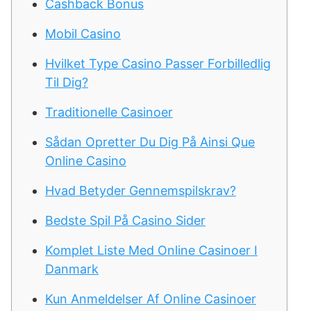
Cashback Bonus
Mobil Casino
Hvilket Type Casino Passer Forbilledlig
Til Dig?
Traditionelle Casinoer
Sådan Opretter Du Dig På Ainsi Que
Online Casino
Hvad Betyder Gennemspilskrav?
Bedste Spil På Casino Sider
Komplet Liste Med Online Casinoer I
Danmark
Kun Anmeldelser Af Online Casinoer