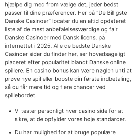
hjælpe dig med from vælge det, jeder bedst
passer til dine præferencer. Her på “De Billigste
Danske Casinoer” locater du en altid opdateret
liste af de mest anbefalelsesværdige og fair
Danske Casinoer med Dansk licens, på
internettet i 2025. Alle de bedste Danske
Casinoer sider du finder her, ser hovedsageligt
placeret efter popularitet blandt Danske online
spillere. En casino bonus kan være nøglen unti at
prøve nye spil eller booste din første indbetaling,
så du får mere tid og flere chancer ved
spillebordet.
Vi tester personligt hver casino side for at
sikre, at de opfylder vores høje standarder.
Du har mulighed for at bruge populære