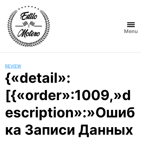
Skip
to
content
Menu
REVIEW
{«detail»:
[{«order»:1009,»d
escription»:»Ошиб
ка Записи Данных