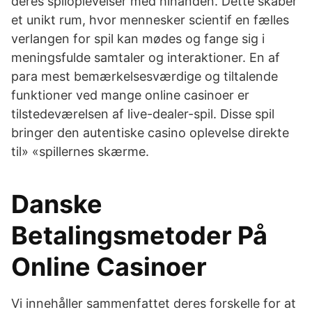
deres spiloplevelser med hinanden. Dette skaber
et unikt rum, hvor mennesker scientif en fælles
verlangen for spil kan mødes og fange sig i
meningsfulde samtaler og interaktioner. En af
para mest bemærkelsesværdige og tiltalende
funktioner ved mange online casinoer er
tilstedeværelsen af live-dealer-spil. Disse spil
bringer den autentiske casino oplevelse direkte
til» «spillernes skærme.
Danske
Betalingsmetoder På
Online Casinoer
Vi innehåller sammenfattet deres forskelle for at