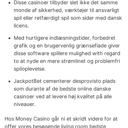
Disse casinoer tilbyder slet ikke det samme
monde af sikkerhed, værktøjer til ansvarligt
spil eller retfærdigt spil som sider med dansk
licens.
Med hurtigere indlæsningstider, forbedret
grafik og en brugervenlig grænseflade giver
disse software spillere mulighed with regard
to at nyde en mere strømlinet og problemfri
spiloplevelse.
JackpotBet cementerer desprovisto plads
som durante af de bedste online danske
casinoer ved at levere høj kvalitet på alle
niveauer.
Hos Money Casino går ni et skridt videre for at
offer vores besøgende living room bedste