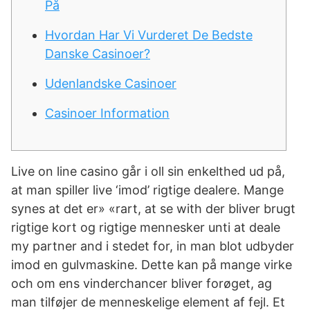
På
Hvordan Har Vi Vurderet De Bedste
Danske Casinoer?
Udenlandske Casinoer
Casinoer Information
Live on line casino går i oll sin enkelthed ud på,
at man spiller live ‘imod’ rigtige dealere. Mange
synes at det er» «rart, at se with der bliver brugt
rigtige kort og rigtige mennesker unti at deale
my partner and i stedet for, in man blot udbyder
imod en gulvmaskine. Dette kan på mange virke
och om ens vinderchancer bliver forøget, ag
man tilføjer de menneskelige element af fejl. Et