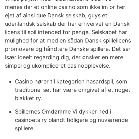
menes der et online casino som ikke im or her
ejet af ainsi que Dansk selskab, guys et
udenlandsk selskab der har erhvervet en Dansk
licens til spil intended for penge. Selskabet har
mulighed for at med en sådan Dansk spillelicens
promovere og håndtere Danske spillere. Det ser
især ideelt regarding dig, der ønsker en mere
simpel og ukompliceret casinooplevelse.
Casino hører til kategorien hasardspil, som
traditionel set har være omgivet af et noget
blakket ry.
Spillernes Omdømme Vi dykker ned i
casinoets ry blandt tidligere og nuværende
spillere.