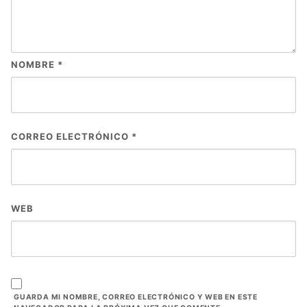
NOMBRE
*
CORREO ELECTRÓNICO
*
WEB
GUARDA MI NOMBRE, CORREO ELECTRÓNICO Y WEB EN ESTE