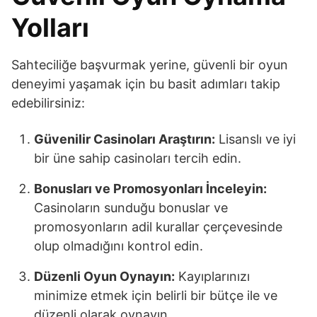
Yolları
Sahteciliğe başvurmak yerine, güvenli bir oyun
deneyimi yaşamak için bu basit adımları takip
edebilirsiniz:
Güvenilir Casinoları Araştırın:
Lisanslı ve iyi
bir üne sahip casinoları tercih edin.
Bonusları ve Promosyonları İnceleyin:
Casinoların sunduğu bonuslar ve
promosyonların adil kurallar çerçevesinde
olup olmadığını kontrol edin.
Düzenli Oyun Oynayın:
Kayıplarınızı
minimize etmek için belirli bir bütçe ile ve
düzenli olarak oynayın.