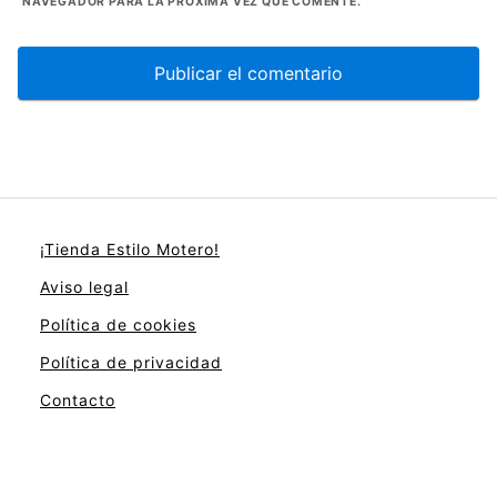
NAVEGADOR PARA LA PRÓXIMA VEZ QUE COMENTE.
¡Tienda Estilo Motero!
Aviso legal
Política de cookies
Política de privacidad
Contacto