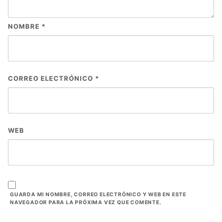
NOMBRE
*
CORREO ELECTRÓNICO
*
WEB
GUARDA MI NOMBRE, CORREO ELECTRÓNICO Y WEB EN ESTE
NAVEGADOR PARA LA PRÓXIMA VEZ QUE COMENTE.