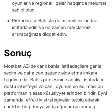
oyunlar və regional liqalar haqqında məlumat
sahibi olun.
Risk idarəsi: Bahislərdə nizamlı bir büdcə
istifadə edin və nə zaman mərclərinizi
artıracağınıza diqqət edin.
Sonuç
Mostbet AZ-də canlı bahis, istifadəçilərə geniş
seçim və daha çox qazanc əldə etmə imkanı
təqdim edir. Bahis prosesinin sadəliyi, istifadəçi
dostu interfeysi və canlı oyunun en edilməsi bu
platformanın əsas xüsusiyyətlərindən biridir. Eyni
zamanda, effektiv strategiyalar tətbiq edərək,
canlı betting dünyasında uğurlar qazanmaq