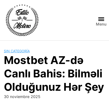
Skip
to
content
Menu
SIN CATEGORÍA
Mostbet AZ-də
Canlı Bahis: Bilməli
Olduğunuz Hər Şey
30 noviembre 2025