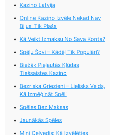
Kazino Latvija
Online Kazino Izvēle Nekad Nav
Bijusi Tik Plaša
Kā Veikt Izmaksu No Sava Konta?
Spēļu Šovi – Kādēļ Tik Populāri?
Biežāk Pieļautās Kļūdas
Tiešsaistes Kazino
Bezriska Griezieni – Lielisks Veids,
Kā Izmēģināt Spēli
Spēles Bez Maksas
Jaunākās Spēles
Mini Ceļvedis: Kā Izvēlēties