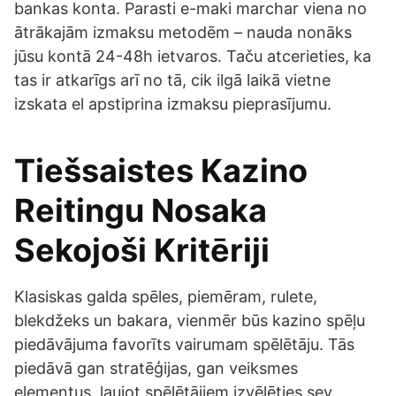
bankas konta. Parasti e-maki marchar viena no
ātrākajām izmaksu metodēm – nauda nonāks
jūsu kontā 24-48h ietvaros. Taču atcerieties, ka
tas ir atkarīgs arī no tā, cik ilgā laikā vietne
izskata el apstiprina izmaksu pieprasījumu.
Tiešsaistes Kazino
Reitingu Nosaka
Sekojoši Kritēriji
Klasiskas galda spēles, piemēram, rulete,
blekdžeks un bakara, vienmēr būs kazino spēļu
piedāvājuma favorīts vairumam spēlētāju. Tās
piedāvā gan stratēģijas, gan veiksmes
elementus, ļaujot spēlētājiem izvēlēties sev