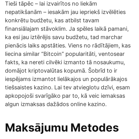
Tieši tāpēc – lai izvairītos no liekām
nepatikšanām – iesakām jau iepriekš izvēlēties
konkrētu budžetu, kas atbilst tavam
finansiālajam stāvoklim. Ja spēles laikā pamani,
ka esi jau iztērējis savu budžetu, tad marchar
pienācis laiks apstāties. Viens no rādītājiem, kas
liecina similar “Bitcoin” popularitāti, ventosear
fakts, ka nereti cilvēki izmanto tā nosaukumu,
domājot kriptovalūtas kopumā. Šobrīd to ir
iespējams izmantot lielākajos un populārākajos
tiešsaistes kazino. Lai tev atvieglotu dzīvi, esam
apkopojoši svarīgāko par to, kā veic iemaksas
algun izmaksas dažādos online kazino.
Maksājumu Metodes