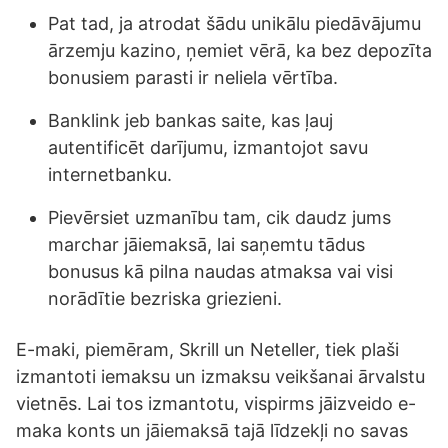
Pat tad, ja atrodat šādu unikālu piedāvājumu
ārzemju kazino, ņemiet vērā, ka bez depozīta
bonusiem parasti ir neliela vērtība.
Banklink jeb bankas saite, kas ļauj
autentificēt darījumu, izmantojot savu
internetbanku.
Pievērsiet uzmanību tam, cik daudz jums
marchar jāiemaksā, lai saņemtu tādus
bonusus kā pilna naudas atmaksa vai visi
norādītie bezriska griezieni.
E-maki, piemēram, Skrill un Neteller, tiek plaši
izmantoti iemaksu un izmaksu veikšanai ārvalstu
vietnēs. Lai tos izmantotu, vispirms jāizveido e-
maka konts un jāiemaksā tajā līdzekļi no savas