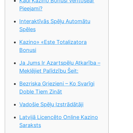
Kādi Kazino Bonusi Ventosear
Pieejami?
Interaktīvās Spēļu Automātu
Spēles
Kazino» «Este Totalizatora
Bonusi
Ja Jums Ir Azartspēļu Atkarība –
Meklējiet Palīdzību Šeit:
Bezriska Griezieni – Ko Svarīgi
Doble Tiem Zināt
Vadošie Spēļu Izstrādātāji
Latvijā Licencēto Online Kazino
Saraksts