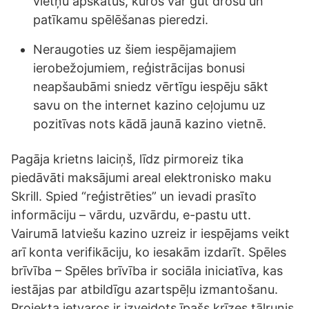
vietņu apskatus, kuros var gūt drošu un
patīkamu spēlēšanas pieredzi.
Neraugoties uz šiem iespējamajiem
ierobežojumiem, reģistrācijas bonusi
neapšaubāmi sniedz vērtīgu iespēju sākt
savu on the internet kazino ceļojumu uz
pozitīvas nots kādā jaunā kazino vietnē.
Pagāja krietns laiciņš, līdz pirmoreiz tika
piedāvāti maksājumi areal elektronisko maku
Skrill. Spied “reģistrēties” un ievadi prasīto
informāciju – vārdu, uzvārdu, e-pastu utt.
Vairumā latviešu kazino uzreiz ir iespējams veikt
arī konta verifikāciju, ko iesakām izdarīt. Spēles
brīvība – Spēles brīvība ir sociāla iniciatīva, kas
iestājas par atbildīgu azartspēļu izmantošanu.
Projekta ietvaros ir izveidots īpašs krīzes tālrunis,