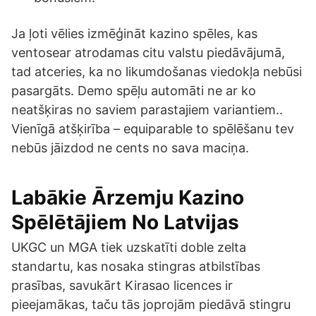
Ja ļoti vēlies izmēģināt kazino spēles, kas
ventosear atrodamas citu valstu piedāvājumā,
tad atceries, ka no likumdošanas viedokļa nebūsi
pasargāts. Demo spēļu automāti ne ar ko
neatšķiras no saviem parastajiem variantiem..
Vienīgā atšķirība – equiparable to spēlēšanu tev
nebūs jāizdod ne cents no sava maciņa.
Labākie Ārzemju Kazino
Spēlētājiem No Latvijas
UKGC un MGA tiek uzskatīti doble zelta
standartu, kas nosaka stingras atbilstības
prasības, savukārt Kirasao licences ir
pieejamākas, taču tās joprojām piedāvā stingru