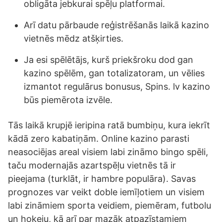
obligāta jebkurai spēļu platformai.
Arī datu pārbaude reģistrēšanās laikā kazino
vietnēs mēdz atšķirties.
Ja esi spēlētājs, kurš priekšroku dod gan
kazino spēlēm, gan totalizatoram, un vēlies
izmantot regulārus bonusus, Spins. lv kazino
būs piemērota izvēle.
Tās laikā krupjē ieripina ratā bumbiņu, kura iekrīt
kādā zero kabatiņām. Online kazino parasti
neasociējas areal visiem labi zināmo bingo spēli,
taču modernajās azartspēļu vietnēs tā ir
pieejama (turklāt, ir hambre populāra). Savas
prognozes var veikt doble iemīļotiem un visiem
labi zināmiem sporta veidiem, piemēram, futbolu
un hokeju, kā arī par mazāk atpazīstamiem