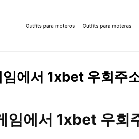
Outfits para moteros
Outfits para moteras
임에서 1xbet 우회주
게임에서 1xbet 우회