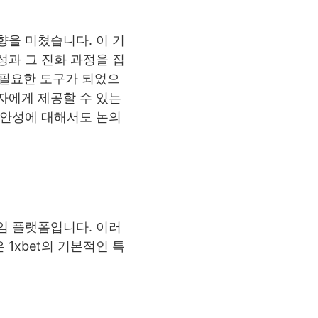
향을 미쳤습니다. 이 기
성과 그 진화 과정을 집
 필요한 도구가 되었으
자에게 제공할 수 있는
 보안성에 대해서도 논의
게임 플랫폼입니다. 이러
1xbet의 기본적인 특