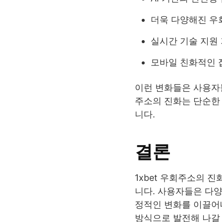
더욱 다양해진 우
실시간 기술 지원
모바일 친화적인 
이런 변화들은 사용자들
주소의 진화는 단순한 
니다.
결론
1xbet 우회주소의 
니다. 사용자들은 다양
정적인 변화를 이끌어
방식으로 발전해 나갈