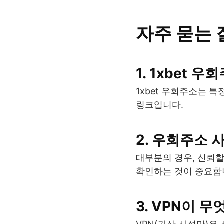
자주 묻는 질
1. 1xbet
1xbet 우회주소는 
링크입니다.
2. 우회주소
대부분의 경우, 신뢰할
확인하는 것이 중요합
3. VPN이 