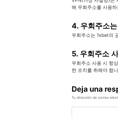
VPN(가상 사설망)은
해 우회주소를 사용하
4. 우회주소는
우회주소는 1xbet의
5. 우회주소 
우회주소 사용 시 항상
한 조치를 취해야 합니
Deja una res
Tu dirección de correo elect