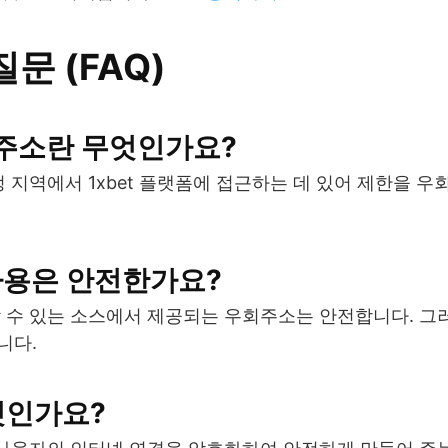
문 (FAQ)
 우회주소란 무엇인가요?
특정 지역에서 1xbet 플랫폼에 접근하는 데 있어 제한을 
 사용은 안전한가요?
 수 있는 소스에서 제공되는 우회주소는 안전합니다. 그
니다.
무엇인가요?