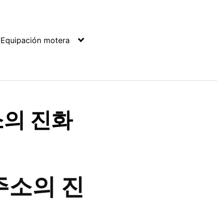
Equipación motera
소의 진화
주소의 진