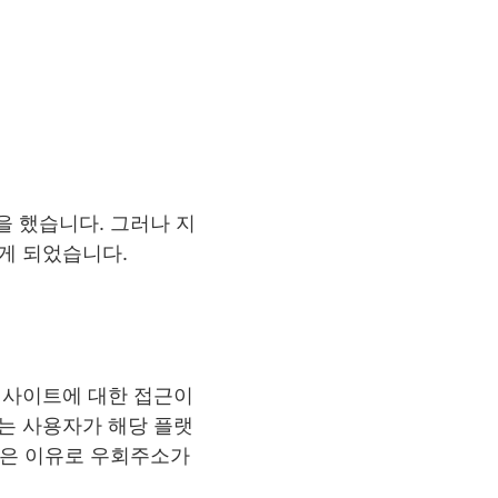
을 했습니다. 그러나 지
게 되었습니다.
 사이트에 대한 접근이
는 사용자가 해당 플랫
같은 이유로 우회주소가