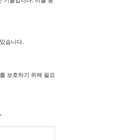
 기술입니다. 이를 통
 있습니다.
보를 보호하기 위해 필요
*