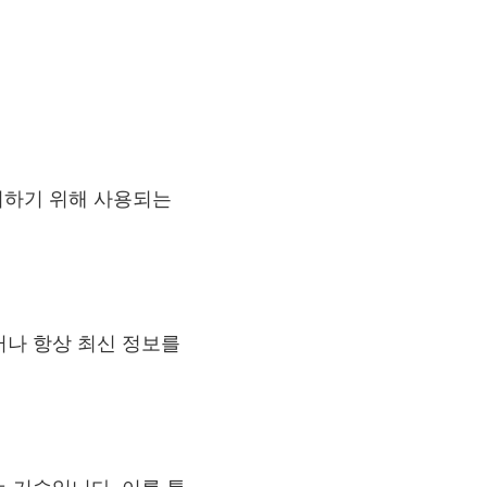
우회하기 위해 사용되는
러나 항상 최신 정보를