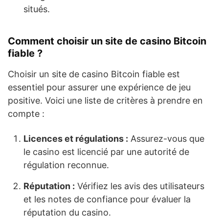
situés.
Comment choisir un site de casino Bitcoin
fiable ?
Choisir un site de casino Bitcoin fiable est
essentiel pour assurer une expérience de jeu
positive. Voici une liste de critères à prendre en
compte :
Licences et régulations :
Assurez-vous que
le casino est licencié par une autorité de
régulation reconnue.
Réputation :
Vérifiez les avis des utilisateurs
et les notes de confiance pour évaluer la
réputation du casino.