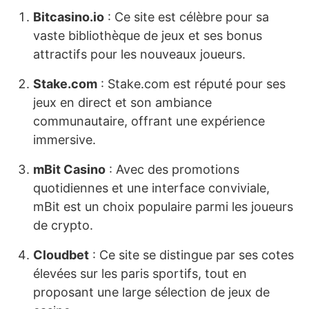
Bitcasino.io
: Ce site est célèbre pour sa
vaste bibliothèque de jeux et ses bonus
attractifs pour les nouveaux joueurs.
Stake.com
: Stake.com est réputé pour ses
jeux en direct et son ambiance
communautaire, offrant une expérience
immersive.
mBit Casino
: Avec des promotions
quotidiennes et une interface conviviale,
mBit est un choix populaire parmi les joueurs
de crypto.
Cloudbet
: Ce site se distingue par ses cotes
élevées sur les paris sportifs, tout en
proposant une large sélection de jeux de