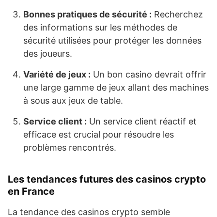
Bonnes pratiques de sécurité :
Recherchez
des informations sur les méthodes de
sécurité utilisées pour protéger les données
des joueurs.
Variété de jeux :
Un bon casino devrait offrir
une large gamme de jeux allant des machines
à sous aux jeux de table.
Service client :
Un service client réactif et
efficace est crucial pour résoudre les
problèmes rencontrés.
Les tendances futures des casinos crypto
en France
La tendance des casinos crypto semble