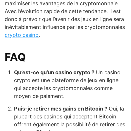
maximiser les avantages de la cryptomonnaie.
Avec l’évolution rapide de cette tendance, il est
donc à prévoir que l’avenir des jeux en ligne sera
inévitablement influencé par les cryptomonnaies
crypto casino
.
FAQ
Qu’est-ce qu’un casino crypto ?
Un casino
crypto est une plateforme de jeux en ligne
qui accepte les cryptomonnaies comme
moyen de paiement.
Puis-je retirer mes gains en Bitcoin ?
Oui, la
plupart des casinos qui acceptent Bitcoin
offrent également la possibilité de retirer des