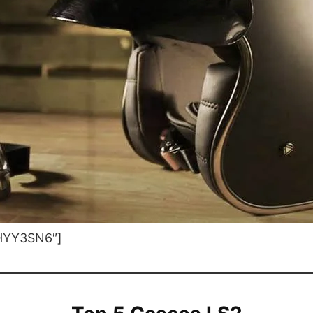
HYY3SN6″]