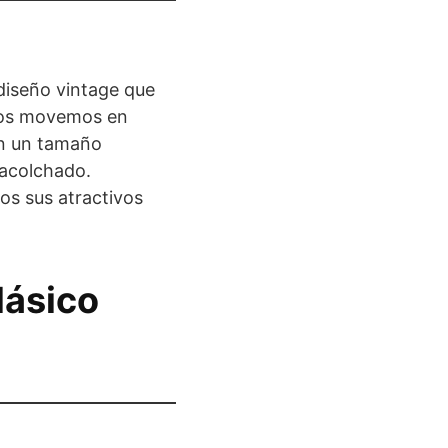
diseño vintage que
 nos movemos en
en un tamaño
 acolchado.
dos sus atractivos
lásico